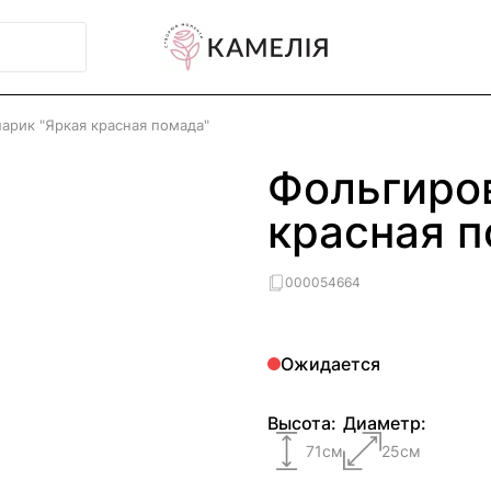
арик "Яркая красная помада"
Фольгиро
красная п
000054664
Ожидается
Высота:
Диаметр:
71
см
25
см