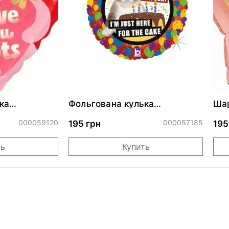
ка
Фольгована кулька
Шар
ними
"Сердитий кіт із тортом на
бле
ДР"
000059120
000057185
195 грн
195
ть
Купить