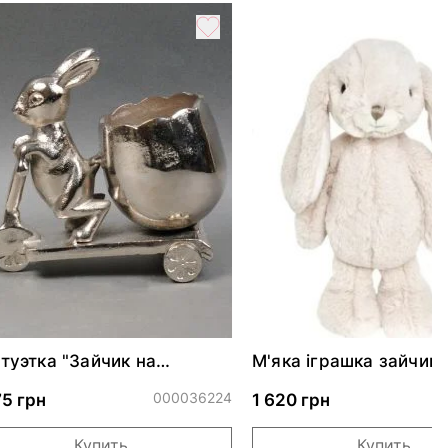
туэтка "Зайчик на
М'яка іграшка зайчик
тере"
KANINI - PALE PINK
000036224
0
75 грн
1 620 грн
Купить
Купить