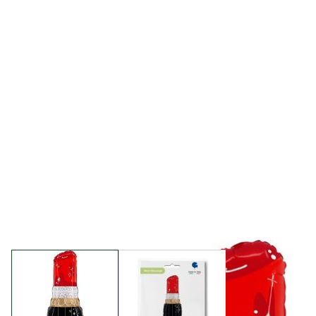
View larger image
View larger image