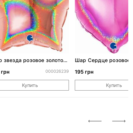
 звезда розовое золото
Шар Сердце розовое 
стящая 46 см
000026239
0
 грн
195 грн
Купить
Купить