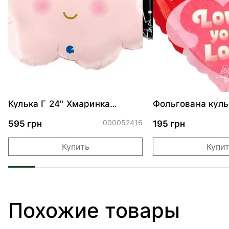
Кулька Г 24" Хмаринка
Фольгована куль
рожева ПАК
"Ведмедик з ніж
обіймами"
000052416
595 грн
195 грн
Купить
Купи
Похожие товары