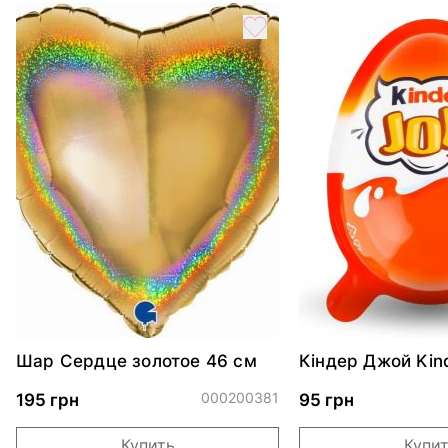
Шар Сердце золотое 46 см
Кіндер Джой Kin
000200381
195 грн
95 грн
Купить
Купи