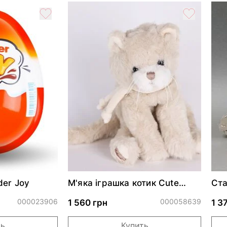
der Joy
М'яка іграшка котик Cute
Ста
CATTY
ску
000023906
000058639
1 560 грн
1 3
ть
Купить