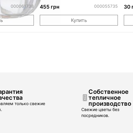
м ПАК
шоколада "Bolçi" с катаифи и
фисташковым кремом 96 г
000061738
000055735
455 грн
30 
ть
Купить
арантия
Собственное
ачества
тепличное
производство
вляем только свежие
.
Свежие цветы без
посредников.