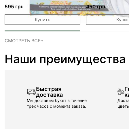
блакитна ПАК
колесах 61х65 с
000052415
595 грн
450 грн
Купить
Купи
СМОТРЕТЬ ВСЕ
Наши преимущества
Быстрая
Г
доставка
к
Мы доставим букет в течение
Доста
трех часов с момента заказа.
цветы