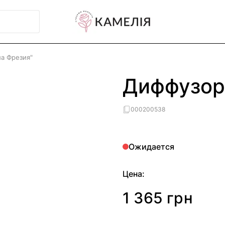
а Фрезия"
Диффузор
000200538
Ожидается
Цена:
1 365 грн