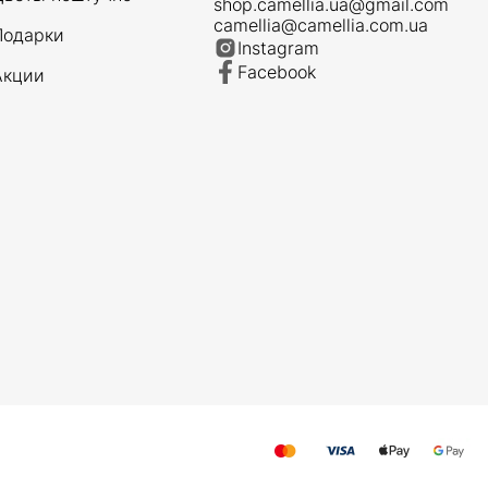
shop.camellia.ua@gmail.com
camellia@camellia.com.ua
Подарки
Instagram
Facebook
Акции