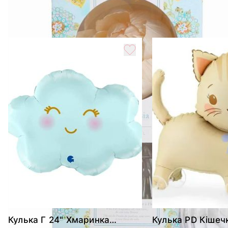
Вес
0.5 кг
Похожие товары
Кулька Г 24" Хмаринка
Кулька PD Кішеч