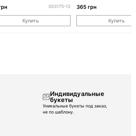
"Золотистое конфетти
003175-12
0
грн
365 грн
Купить
Купить
Индивидуальные
букеты
Уникальные букеты под заказ,
не по шаблону.