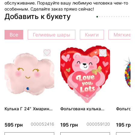
обслуживание. Порадуйте вашу любимую человека чем-то
особенным. Сделайте заказ прямо сейчас!
Добавить к букету
Все
Гелиевые шары
Книги
Мягкие 
Кулька Г 24" Хмаринка
Фольгована кулька
Фольгов
рожева ПАК
"Ведмедик з ніжними
"Сердити
обіймами"
тортом 
000052416
000059120
595 грн
195 грн
195 грн