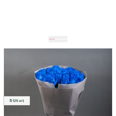
Ожидается
60
см
25
см
Размер:
S
(25
)
ШТ