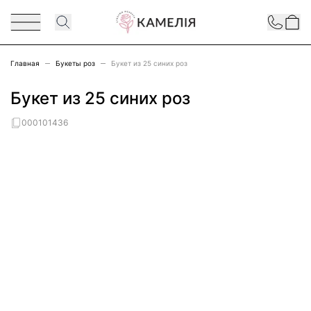
Перейти к содержимому
Contact
Главная
Букеты роз
Букет из 25 синих роз
Букет из 25 синих роз
000101436
Main image
Click to view image in fullscreen