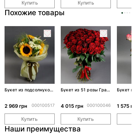
Купить
Купить
Похожие товары
Букет из подсолнухов
Букет из 51 розы Гран
Букет из
"Україна"
При
Джумил
000100517
000100046
2 969 грн
4 015 грн
1 575 г
Купить
Купить
Наши преимущества