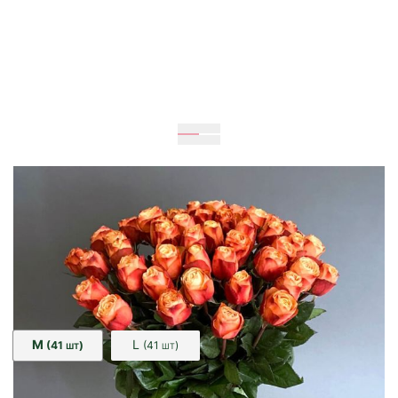
Ожидается
60
см
40
см
Размер:
M
L
(41
)
(41
)
ШТ
ШТ