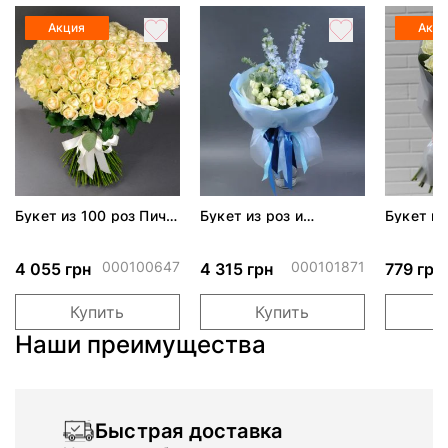
Акция
Акц
Букет из 100 роз Пич
Букет из роз и
Букет из
Аваланч
гортензий "Аделаида"
Аваланч
000100647
000101871
4 055 грн
4 315 грн
779 грн
Купить
Купить
Наши преимущества
Быстрая доставка