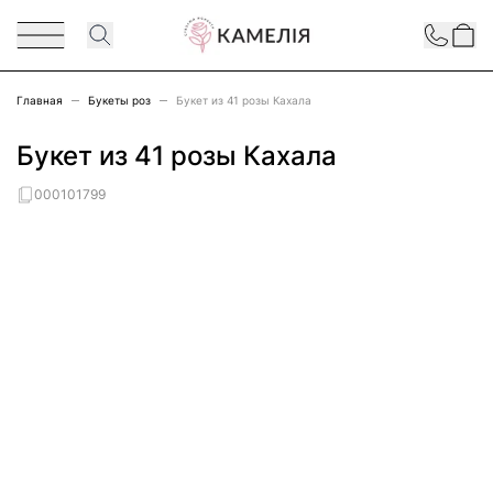
Перейти к содержимому
Contact
Главная
Букеты роз
Букет из 41 розы Кахала
Букет из 41 розы Кахала
000101799
Main image
Click to view image in fullscreen