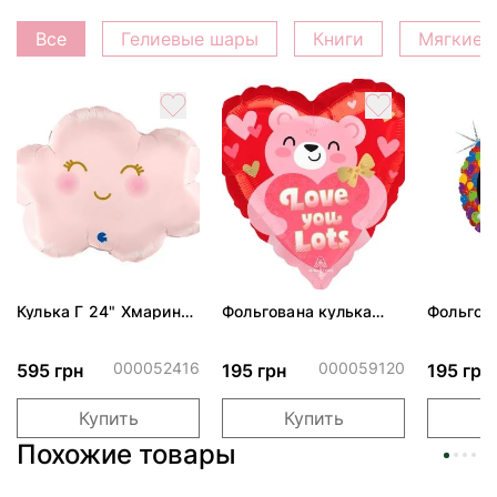
Все
Гелиевые шары
Книги
Мягкие 
Кулька Г 24" Хмаринка
Фольгована кулька
Фольгов
рожева ПАК
"Ведмедик з ніжними
"Сердити
обіймами"
тортом 
000052416
000059120
595 грн
195 грн
195 грн
Купить
Купить
Похожие товары