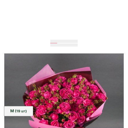
Ожидается
60
см
35
см
Размер:
M
(19
)
ШТ