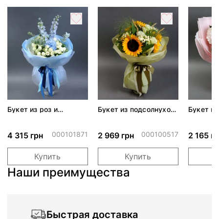
Букет из роз и
Букет из подсолнухов
Букет из
гортензий "Аделаида"
"Україна"
000101871
000100517
4 315 грн
2 969 грн
2 165 г
Купить
Купить
Наши преимущества
Быстрая доставка