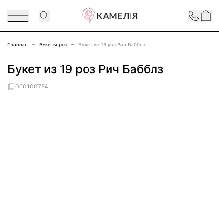
Перейти к содержимому
Contact
Главная
Букеты роз
Букет из 19 роз Рич Бабблз
Букет из 19 роз Рич Бабблз
000100754
Main image
Click to view image in fullscreen