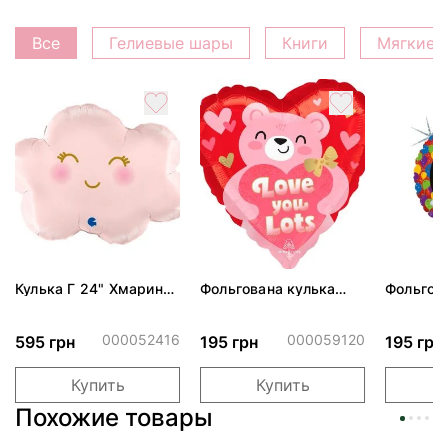
Все
Гелиевые шары
Книги
Мягкие 
Кулька Г 24" Хмаринка
Фольгована кулька
Фольгов
рожева ПАК
"Ведмедик з ніжними
"Сердити
обіймами"
тортом 
000052416
000059120
595 грн
195 грн
195 грн
Купить
Купить
Похожие товары