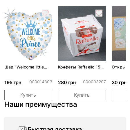
Шар "Welcome little
Конфеты Raffaello 150
Открытк
prince" с пастельным
г
народже
оттенком 46 см
000014303
000003207
195 грн
280 грн
30 грн
Купить
Купить
Наши преимущества
Быстрая доставка