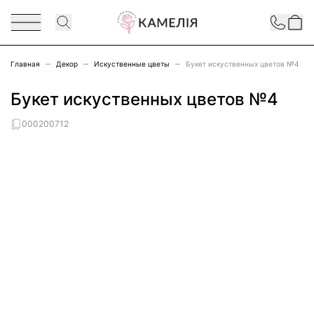
Перейти к содержимому
Contact
Главная
Декор
Искуственные цветы
Букет искуственных цветов №4
Букет искуственных цветов №4
000200712
Main image
Click to view image in fullscreen