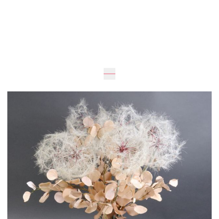
Ожидается
110
см
80
см
5 380 грн