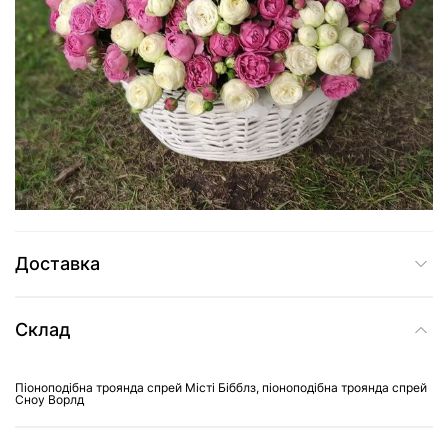
8 425 грн
Додати до кошика
Купити в один клік
Доставка
Склад
Піоноподібна троянда спрей Місті Бібблз, піоноподібна троянда спрей
Сноу Ворлд