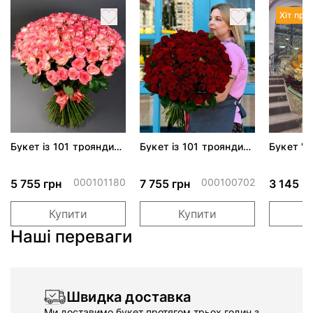
Хіт про
Букет із 101 троянди
Букет із 101 троянди
Букет " 
Джумілія
Гран Прі
поцілуно
000101180
000100702
5 755 грн
7 755 грн
3 145 г
Купити
Купити
Наші переваги
Швидка доставка
Ми доставимо букет протягом трьох годин з