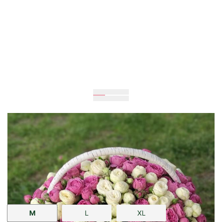
Очікується
30
см
30
см
Розмір:
M
L
XL