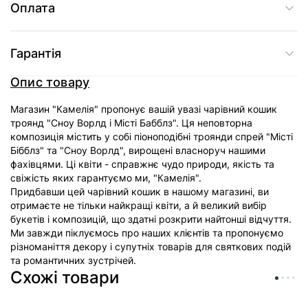
Оплата
Гарантія
Опис товару
Магазин "Камелія" пропонує вашій увазі чарівний кошик
троянд "Сноу Ворлд і Місті Бабблз". Ця неповторна
композиція містить у собі піоноподібні троянди спрей "Місті
Бібблз" та "Сноу Ворлд", вирощені власноруч нашими
фахівцями. Ці квіти - справжнє чудо природи, якість та
свіжість яких гарантуємо ми, "Камелія".
Придбавши цей чарівний кошик в нашому магазині, ви
отримаєте не тільки найкращі квіти, а й великий вибір
букетів і композицій, що здатні розкрити найтонші відчуття.
Ми завжди піклуємось про наших клієнтів та пропонуємо
різноманіття декору і супутніх товарів для святкових подій
та романтичних зустрічей.
Схожі товари