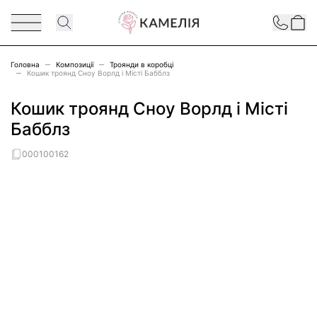
Перейти до змісту
Contact
Головна
Композиції
Троянди в коробці
Кошик троянд Сноу Ворлд і Місті Бабблз
Кошик троянд Сноу Ворлд і Місті
Бабблз
000100162
Main image
Click to view image in fullscreen