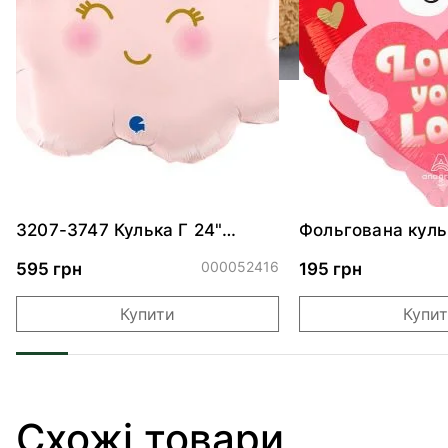
3207-3747 Кулька Г 24"
Фольгована куль
Хмаринка рожева ПАК
"Ведмедик з ніж
обіймами"
000052416
595 грн
195 грн
Купити
Купи
Схожі товари