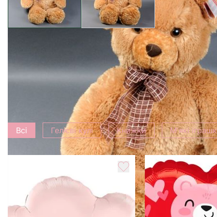
Характеристика
Вага
0.5 кг
Додати до букету
Всі
Гелієві кулі
Книжки
М'які іграш