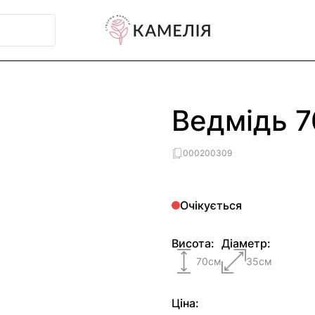
Ведмідь 7
000200309
Очікується
Висота:
Діаметр:
70
см
35
см
Ціна: