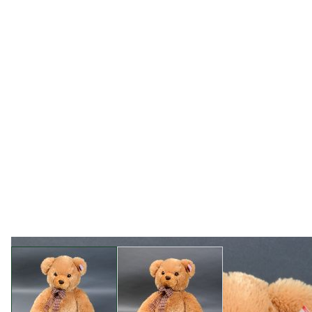
View larger image
View larger image