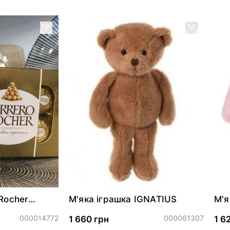
Rocher
М'яка іграшка IGNATIUS
М'я
- M
(73
000014772
000061307
1 660 грн
1 6