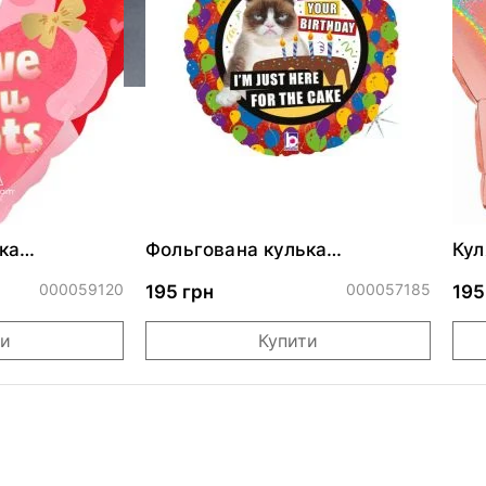
ка
Фольгована кулька
Кул
ними
"Сердитий кіт із тортом на
бли
ДР"
000059120
000057185
195 грн
195
ти
Купити