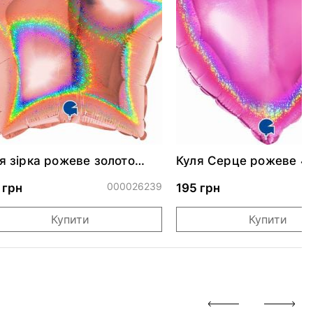
я зірка рожеве золото
Куля Серце рожеве 4
скуча 46 см
000026239
0
 грн
195 грн
Купити
Купити