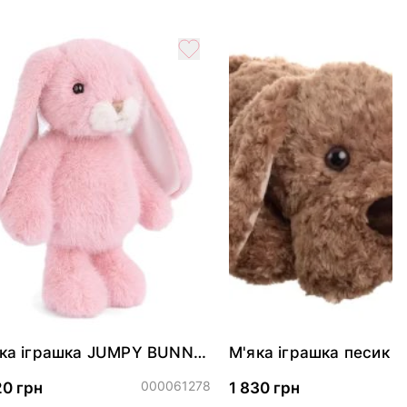
ка іграшка JUMPY BUNNY
М'яка іграшка песик 
imi - Pink, 30см
40031324601)
000061278
0
20 грн
1 830 грн