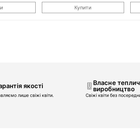
ти
Купити
Власне тепли
арантія якості
виробництво
вляємо лише свіжі квіти.
Свіжі квіти без посередни