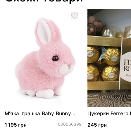
М'яка іграшка Baby Bunny
Цукерки Ferrero 
Mimi - Pink
Астуччіо
000060399
1 195 грн
245 грн