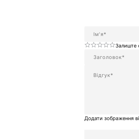
Ім'я
Залиште 
Підсумок
Відгук
Додати зображення ві