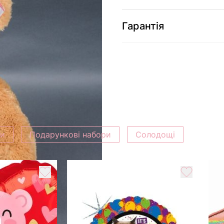
Гарантія
ки
Подарункові набори
Солодощі