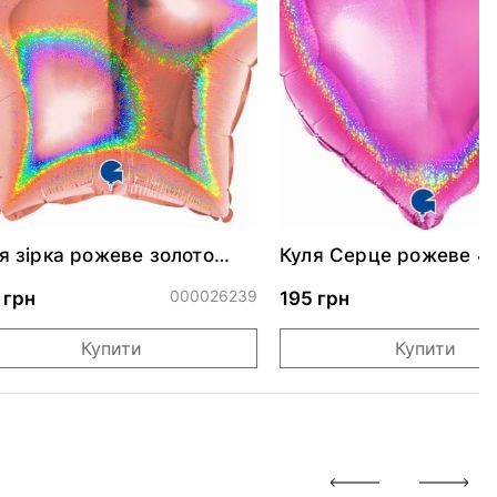
я зірка рожеве золото
Куля Серце рожеве 4
скуча 46 см
000026239
0
 грн
195 грн
Купити
Купити