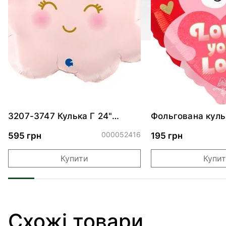
3207-3747 Кулька Г 24"
Фольгована куль
Хмаринка рожева ПАК
"Ведмедик з ніж
обіймами"
000052416
595 грн
195 грн
Купити
Купи
Схожі товари