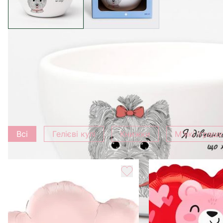
Характеристика
Вага
0.5 кг
Додати до букету
Всі
Гелієві кулі
Книжки
М'які іграш