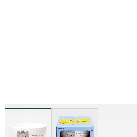
View larger image
View larger image