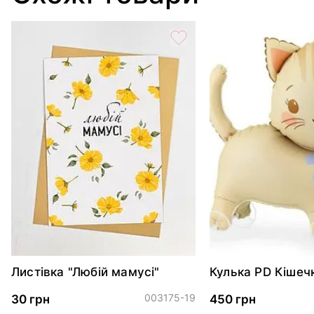
Листівка "Любій мамусі"
Кулька PD Кішеч
колесах 61х65 с
003175-19
30 грн
450 грн