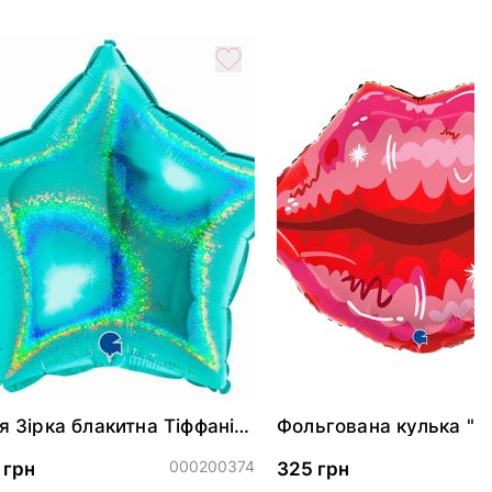
я Зірка блакитна Тіффані
Фольгована кулька "Я
см
губки"
000200374
0
 грн
325 грн