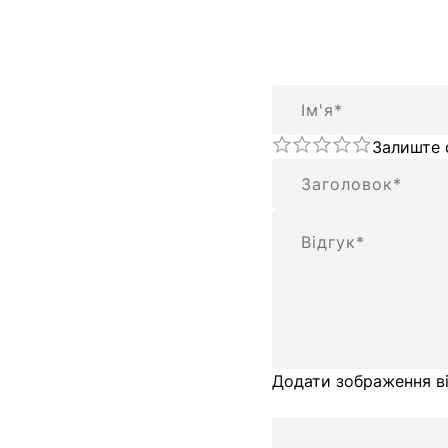
Ім'я
Залиште 
Підсумок
Відгук
Додати зображення ві