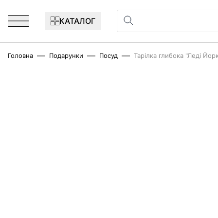
Перейти до змісту
КАТАЛОГ
Головна
Подарунки
Посуд
Тарілка глибока "Леді Йор
Main image
Click to view image in fullscreen