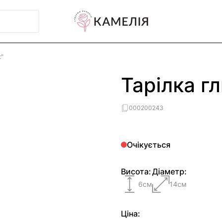
к"
Тарілка г
000200243
Очікується
Висота:
Діаметр:
6
см
14
см
Ціна: