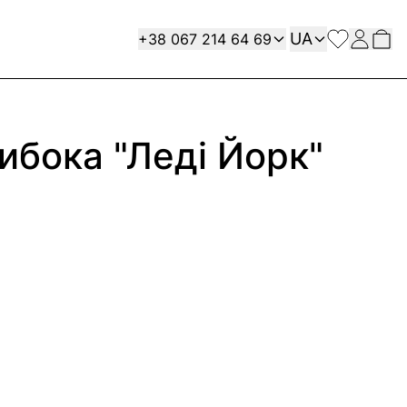
Мова
Contact
UA
+38 067 214 64 69
либока "Леді Йорк"