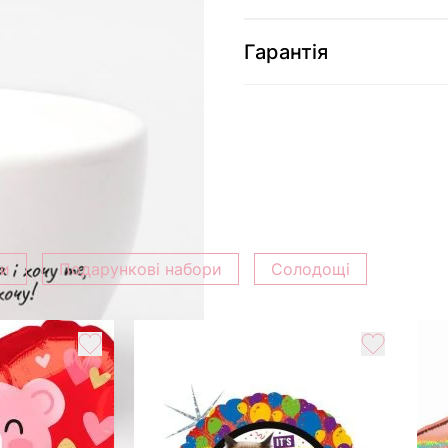
Гарантія
ки
Подарункові набори
Солодощі