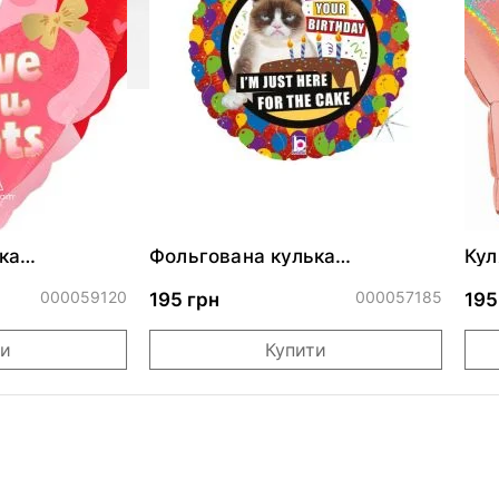
ка
Фольгована кулька
Кул
ними
"Сердитий кіт із тортом на
бли
ДР"
000059120
000057185
195 грн
195
ти
Купити