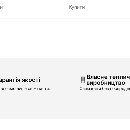
ти
Купити
Власне тепли
арантія якості
виробництво
вляємо лише свіжі квіти.
Свіжі квіти без посередни