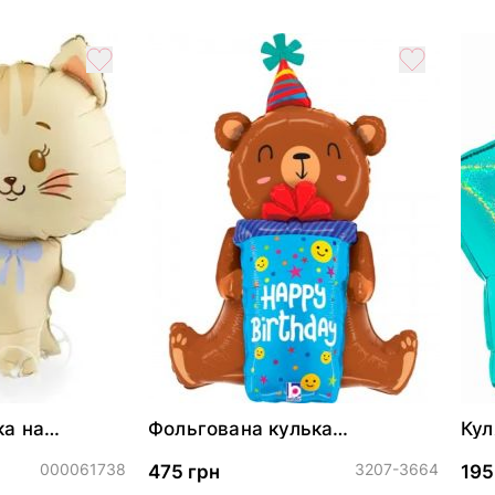
ка на
Фольгована кулька
Кул
м ПАК
"Ведмедик з подарунком"
46 
000061738
3207-3664
475 грн
195