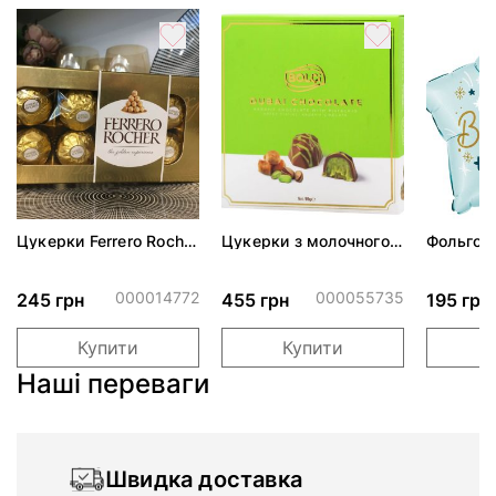
Цукерки Ferrero Rocher
Цукерки з молочного
Фольгов
Астуччіо
шоколаду "Bolçi" з
"Зірка б
катаіфі та
фісташковим кремом
000014772
000055735
245 грн
455 грн
195 грн
96 г
Купити
Купити
Наші переваги
Швидка доставка