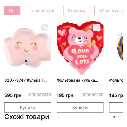
Всі
Гелієві кулі
Книжки
М'які іграш
3207-3747 Кулька Г
Фольгована кулька
Фольгов
24" Хмаринка рожева
"Ведмедик з ніжними
"Сердити
ПАК
обіймами"
тортом 
000052416
000059120
595 грн
195 грн
195 грн
Купити
Купити
Схожі товари