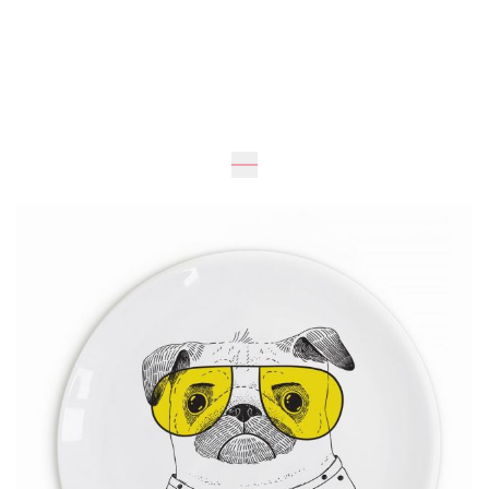
Очікується
1
см
25
см
365 грн