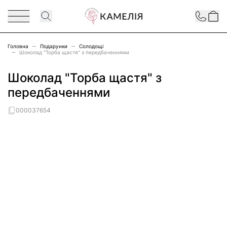
Перейти до змісту
Contact
Головна
Подарунки
Солодощі
Шоколад "Торба щастя" з передбаченнями
Шоколад "Торба щастя" з
передбаченнями
000037654
Main image
Click to view image in fullscreen