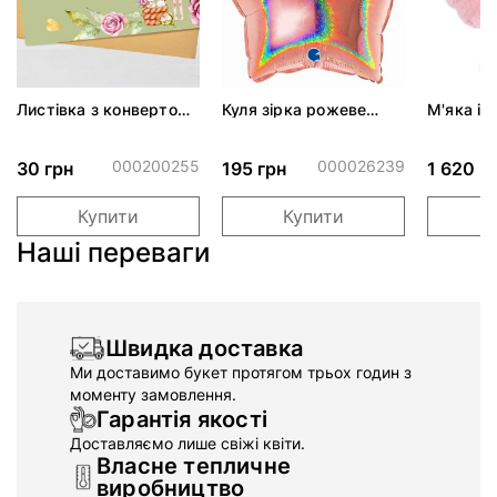
Листівка з конвертом
Куля зірка рожеве
М'яка і
"Від щирого серця"
золото блискуча 46 см
BUNNY - 
30см
(734003
000200255
000026239
30 грн
195 грн
1 620 г
Купити
Купити
Наші переваги
Швидка доставка
Ми доставимо букет протягом трьох годин з
моменту замовлення.
Гарантія якості
Доставляємо лише свіжі квіти.
Власне тепличне
виробництво