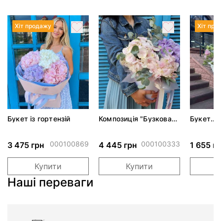
Хіт продажу
Хіт про
Букет із гортензій
Композиція "Бузкова
Букет
фантазія"*
різноко
еустом
000100869
000100333
3 475 грн
4 445 грн
1 655 г
Купити
Купити
Наші переваги