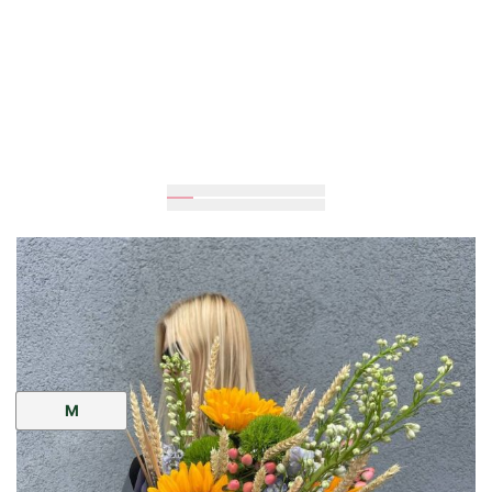
50
см
30
см
Розмір:
M
2 485 грн