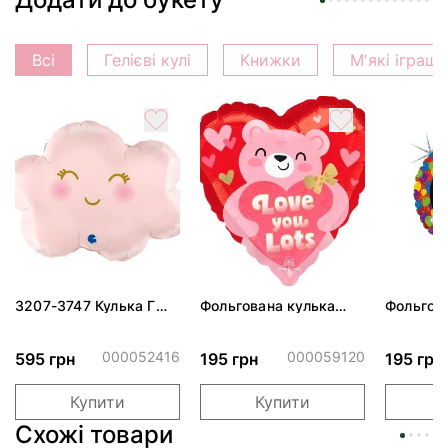
Всі
Гелієві кулі
Книжки
М'які іграш
3207-3747 Кулька Г
Фольгована кулька
Фольгов
24" Хмаринка рожева
"Ведмедик з ніжними
"Сердити
ПАК
обіймами"
тортом 
000052416
000059120
595 грн
195 грн
195 грн
Купити
Купити
Схожі товари