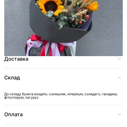
Додати до кошика
Купити в один клік
Доставка
Склад
До складу букета входять: соняшник, хіперікум, солидаго, гвоздика,
фітоспорум, лагурус
Оплата