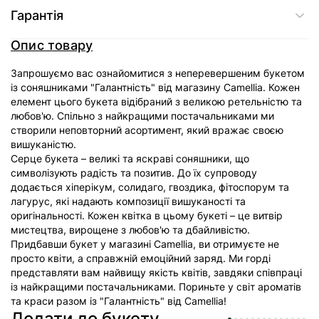
Гарантія
Опис товару
Запрошуємо вас ознайомитися з неперевершеним букетом
із соняшниками "Галантність" від магазину Camellia. Кожен
елемент цього букета відібраний з великою ретельністю та
любов'ю. Спільно з найкращими постачальниками ми
створили неповторний асортимент, який вражає своєю
вишуканістю.
Серце букета – великі та яскраві соняшники, що
символізують радість та позитив. До їх супроводу
додається хіперікум, солидаго, гвоздика, фітоспорум та
лагурус, які надають композиції вишуканості та
оригінальності. Кожен квітка в цьому букеті – це витвір
мистецтва, вирощене з любов'ю та дбайливістю.
Придбавши букет у магазині Camellia, ви отримуєте не
просто квіти, а справжній емоційний заряд. Ми горді
представляти вам найвищу якість квітів, завдяки співпраці
із найкращими постачальниками. Пориньте у світ ароматів
та краси разом із "Галантність" від Camellia!
Додати до букету