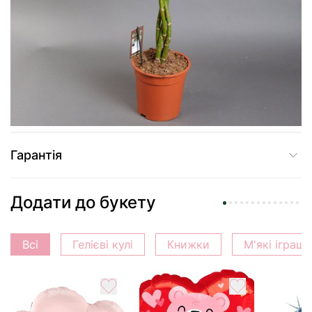
Купити в один клік
Доставка
Оплата
Гарантія
Додати до букету
Всі
Гелієві кулі
Книжки
М'які іграш