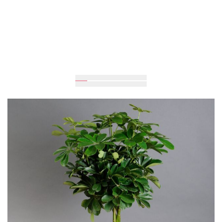
100
см
23
см
3 290 грн
Додати до кошика