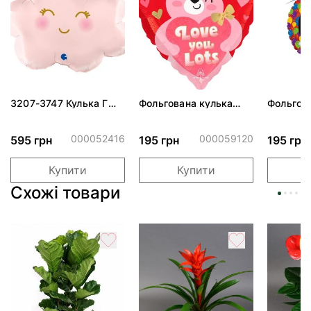
3207-3747 Кулька Г
Фольгована кулька
Фольгов
24" Хмаринка рожева
"Ведмедик з ніжними
"Сердити
ПАК
обіймами"
тортом 
000052416
000059120
595 грн
195 грн
195 грн
Купити
Купити
Схожі товари