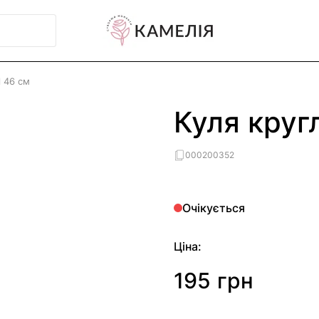
l 46 см
Куля кругл
000200352
Очікується
Ціна:
195 грн