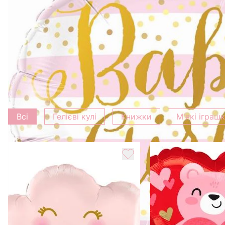
Характеристика
Вага
0.5 кг
Додати до букету
Всі
Гелієві кулі
Книжки
М'які іграш