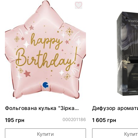
Фольгована кулька "Зірка
Дифузор аромати
рожева"
Секрет Парижа,
500мл
000201186
195 грн
1 605 грн
Купити
Купи