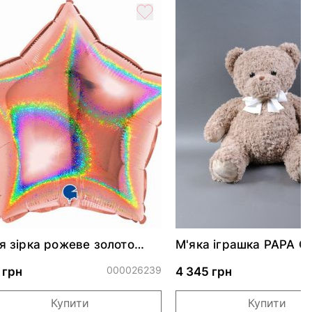
я зірка рожеве золото
М'яка іграшка PAPA G
скуча 46 см
000026239
0
 грн
4 345 грн
Купити
Купити