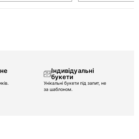
чне
Індивідуальні
букети
ків.
Унікальні букети під запит, не
за шаблоном.