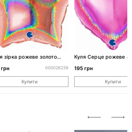
я зірка рожеве золото
Куля Серце рожеве 4
скуча 46 см
000026239
0
 грн
195 грн
Купити
Купити