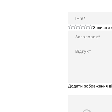
Ім'я
Залиште 
Підсумок
Відгук
Додати зображення ві