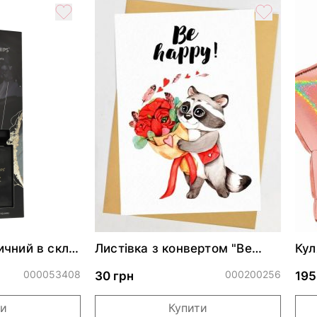
чний в склі
Листівка з конвертом "Be
Кул
 масло
happy"
бли
000053408
000200256
30 грн
195
ти
Купити