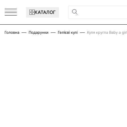
Перейти до змісту
КАТАЛОГ
Головна
Подарунки
Гелієві кулі
Куля кругла Baby a gir
Main image
Click to view image in fullscreen