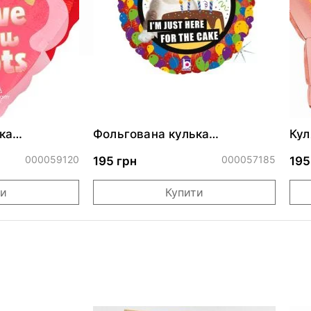
ка
Фольгована кулька
Кул
ними
"Сердитий кіт із тортом на
бли
ДР"
000059120
000057185
195 грн
195
ти
Купити