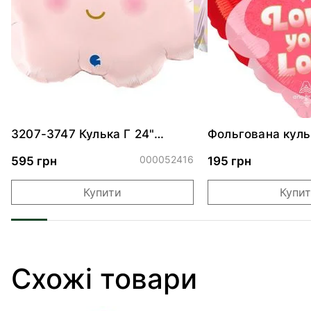
3207-3747 Кулька Г 24"
Фольгована куль
Хмаринка рожева ПАК
"Ведмедик з ніж
обіймами"
000052416
595 грн
195 грн
Купити
Купи
Схожі товари