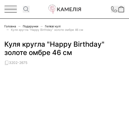
Перейти до змісту
Contact
Головна
Подарунки
Гелієві кулі
Куля кругла "Happy Birthday" золоте омбре 46 см
Куля кругла "Happy Birthday"
золоте омбре 46 см
3202-2675
Main image
Click to view image in fullscreen