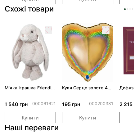
Схожі товари
М'яка іграшка Friendly
Куля Серце золоте 46
Дифузор
Kanini - Light Gray
см
подарунк
Амбра &
масло 2
000061621
000200381
1 540 грн
195 грн
2 215 г
Купити
Купити
Наші переваги