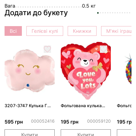
Вага
0.5 кг
Додати до букету
Всі
Гелієві кулі
Книжки
М'які іграш
3207-3747 Кулька Г
Фольгована кулька
Фольгов
24" Хмаринка рожева
"Ведмедик з ніжними
"Сердити
ПАК
обіймами"
тортом 
000052416
000059120
595 грн
195 грн
195 грн
Купити
Купити