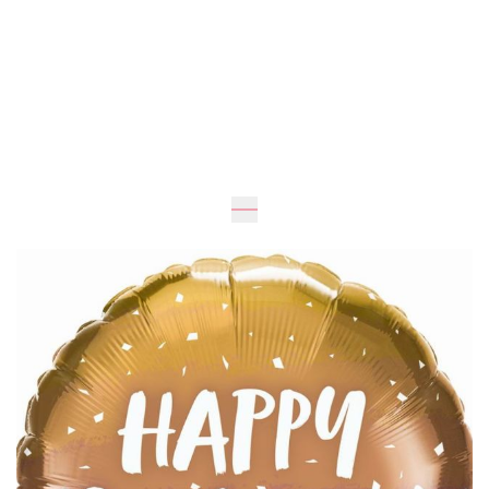
Очікується
46
см
46
см
195 грн