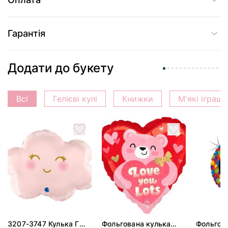
Гарантія
Додати до букету
Всі
Гелієві кулі
Книжки
М'які іграш
3207-3747 Кулька Г
Фольгована кулька
Фольгов