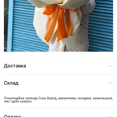
4 005 грн
Додати до кошика
Купити в один клік
Доставка
Склад
Піоноподібна троянда Сноу Ворлд, хризантема, гвоздика, хамелациум,
лист дуба куеркус
Оплата