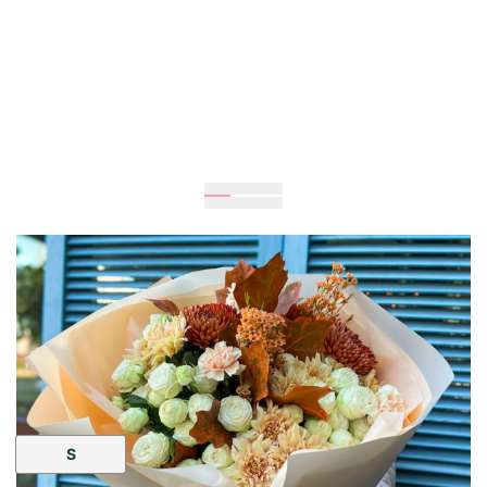
Очікується
50
см
50
см
Розмір:
S