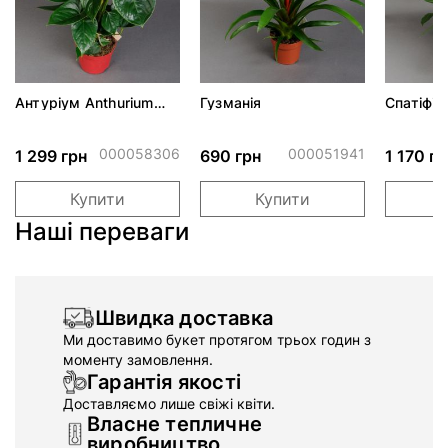
Антуріум Anthurium
Гузманія
Спатіфіл
d14 h45
Spathiph
h70
000058306
000051941
1 299 грн
690 грн
1 170 гр
Купити
Купити
Наші переваги
Швидка доставка
Ми доставимо букет протягом трьох годин з
моменту замовлення.
Гарантія якості
Доставляємо лише свіжі квіти.
Власне тепличне
виробництво