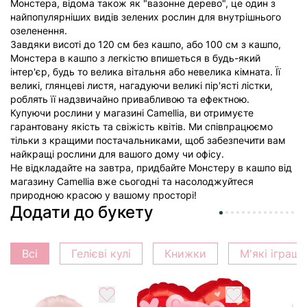
Монстера, відома також як "вазонне дерево", це один з
найпопулярніших видів зелених рослин для внутрішнього
озеленення.
Завдяки висоті до 120 см без кашпо, або 100 см з кашпо,
Монстера в кашпо з легкістю впишеться в будь-який
інтер'єр, будь то велика вітальня або невелика кімната. Її
великі, глянцеві листя, нагадуючи великі пір'ясті лістки,
роблять її надзвичайно привабливою та ефектною.
Купуючи рослини у магазині Camellia, ви отримуєте
гарантовану якість та свіжість квітів. Ми співпрацюємо
тільки з кращими постачальниками, щоб забезпечити вам
найкращі рослини для вашого дому чи офісу.
Не відкладайте на завтра, придбайте Монстеру в кашпо від
магазину Camellia вже сьогодні та насолоджуйтеся
природною красою у вашому просторі!
Додати до букету
Всі
Гелієві кулі
Книжки
М'які іграш