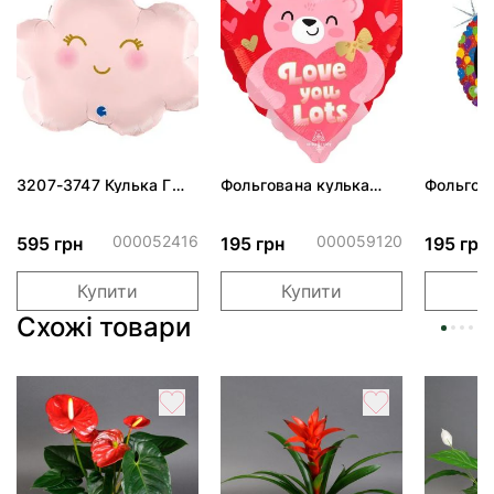
3207-3747 Кулька Г
Фольгована кулька
Фольгов
24" Хмаринка рожева
"Ведмедик з ніжними
"Сердити
ПАК
обіймами"
тортом 
000052416
000059120
595 грн
195 грн
195 грн
Купити
Купити
Схожі товари