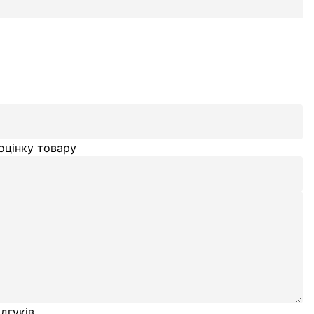
оцінку товару
дгуків