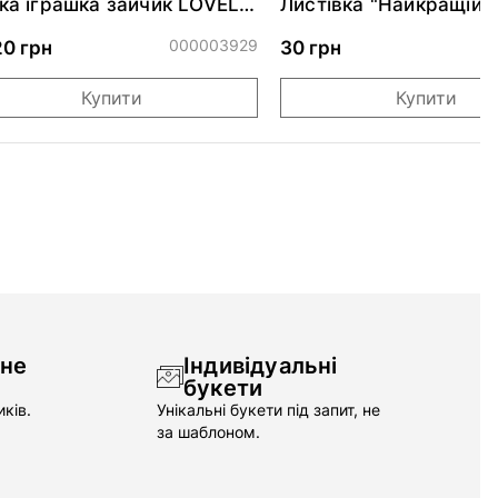
ка іграшка зайчик LOVELY
Листівка "Найкращій 
INI - PALE PINK
світі"
000003929
20 грн
30 грн
Купити
Купити
чне
Індивідуальні
букети
ків.
Унікальні букети під запит, не
за шаблоном.