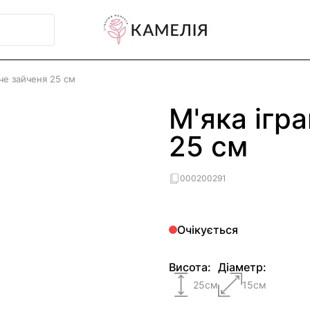
че зайченя 25 см
М'яка ігр
25 см
000200291
Очікується
Висота:
Діаметр:
25
см
15
см