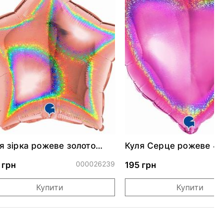
я зірка рожеве золото
Куля Серце рожеве 4
скуча 46 см
000026239
0
 грн
195 грн
Купити
Купити