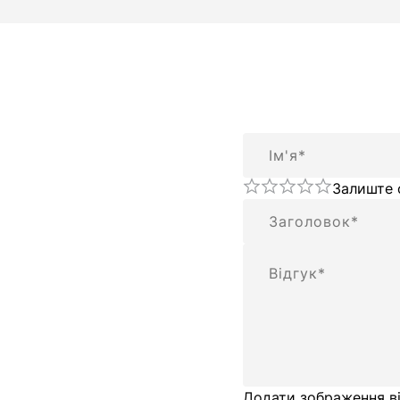
Ім'я
Залиште 
Підсумок
Відгук
Додати зображення ві