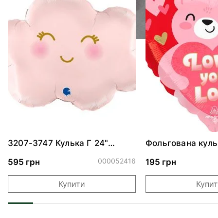
3207-3747 Кулька Г 24"
Фольгована куль
Хмаринка рожева ПАК
"Ведмедик з ніж
обіймами"
000052416
595 грн
195 грн
Купити
Купи