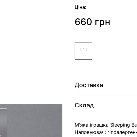
Ціна:
660 грн
Доставка
Склад
arger image
М'яка іграшка Sleeping B
Наповнювач: гіпоалерген