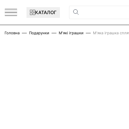
Перейти до змісту
КАТАЛОГ
Головна
Подарунки
М'які іграшки
М'яка іграшка спля
Main image
Click to view image in fullscreen