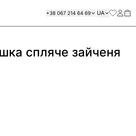
Мова
Contact
UA
+38 067 214 64 69
ашка спляче зайченя