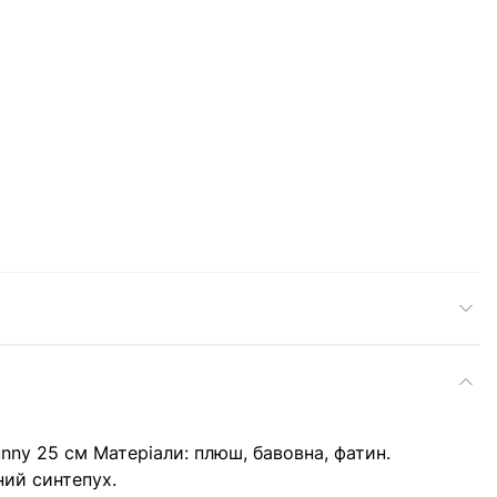
unny 25 см Матеріали: плюш, бавовна, фатин.
ний синтепух.