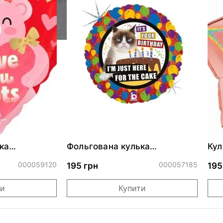
ка
Фольгована кулька
Кул
ними
"Сердитий кіт із тортом на
бли
ДР"
000059120
000057185
195 грн
195
ти
Купити