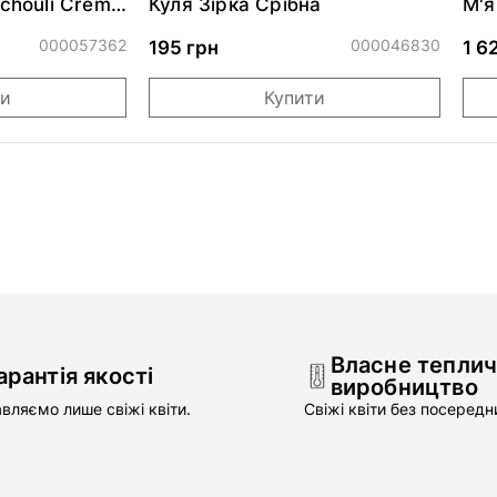
tchouli Crème
Куля Зірка Срібна
М'я
KAN
000057362
000046830
195 грн
1 6
ти
Купити
Власне тепли
арантія якості
виробництво
вляємо лише свіжі квіти.
Свіжі квіти без посередни