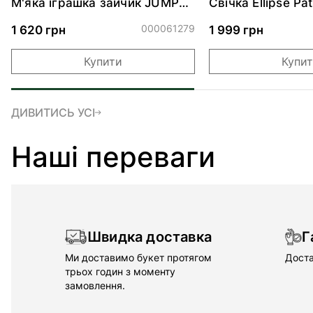
М'яка іграшка зайчик JUMPY
Свічка Ellipse Pa
BUNNY - Sloane - Peach
453г
000061279
1 620 грн
1 999 грн
Купити
Купи
ДИВИТИСЬ УСІ
Наші переваги
Швидка доставка
Г
Ми доставимо букет протягом
Доста
трьох годин з моменту
замовлення.