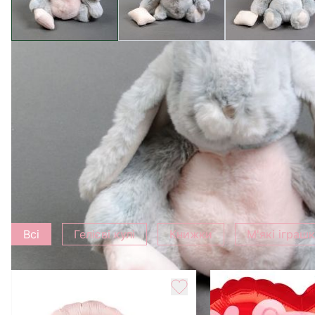
Характеристика
Вага
0.5 кг
Додати до букету
Всі
Гелієві кулі
Книжки
М'які іграш