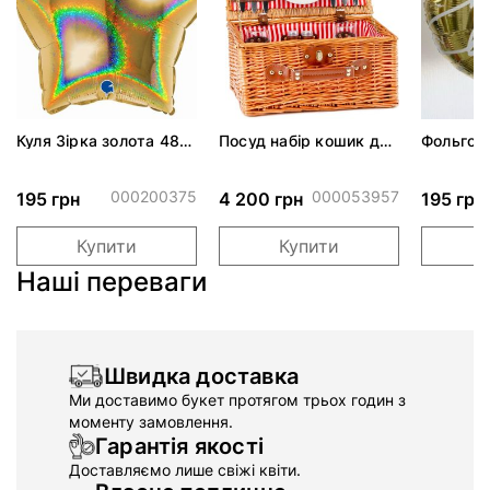
Куля Зірка золота 48
Посуд набір кошик для
Фольгов
см
пікніка "На пляжі" на 2
"Золотий
особи, коричневий
000200375
000053957
195 грн
4 200 грн
195 грн
Купити
Купити
Наші переваги
Швидка доставка
Ми доставимо букет протягом трьох годин з
моменту замовлення.
Гарантія якості
Доставляємо лише свіжі квіти.