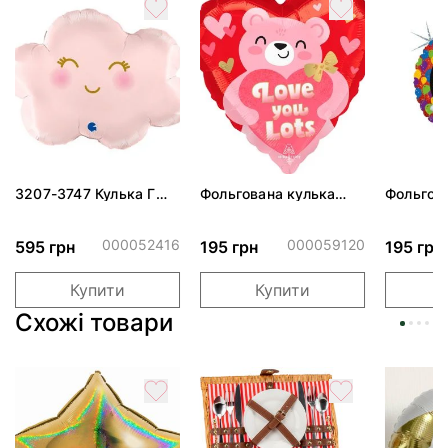
3207-3747 Кулька Г
Фольгована кулька
Фольгов
24" Хмаринка рожева
"Ведмедик з ніжними
"Сердити
ПАК
обіймами"
тортом 
000052416
000059120
595 грн
195 грн
195 грн
Купити
Купити
Схожі товари