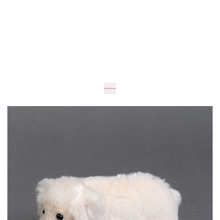
Очікується
15
см
7
см
625 грн