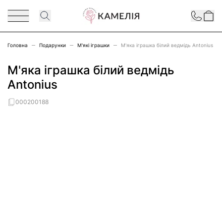
Перейти до змісту
Contact
Головна
Подарунки
М'які іграшки
М'яка іграшка білий ведмідь Antonius
М'яка іграшка білий ведмідь
Antonius
000200188
Main image
Click to view image in fullscreen