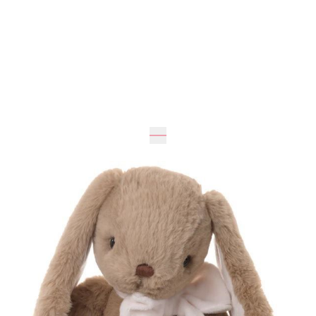
40
см
1 855 грн
Додати до кошика