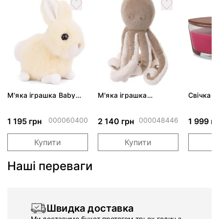
М'яка іграшка Baby
М'яка іграшка
Свічка El
Bunny Sloane - Peach
восьминіг Oсtavius
Berry & 
000060400
000048446
1 195 грн
2 140 грн
1 999 г
Купити
Купити
Наші переваги
Швидка доставка
Ми доставимо букет протягом трьох годин з