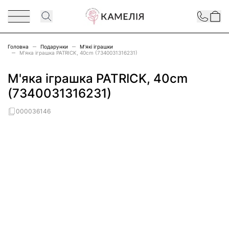
Перейти до змісту
Contact
Головна
Подарунки
М'які іграшки
М'яка іграшка PATRICK, 40cm (7340031316231)
М'яка іграшка PATRICK, 40cm
(7340031316231)
000036146
Main image
Click to view image in fullscreen