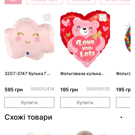
3207-3747 Кулька Г
Фольгована кулька
Фольгов
24" Хмаринка рожева
"Ведмедик з ніжними
"Сердити
ПАК
обіймами"
тортом 
000052416
000059120
595 грн
195 грн
195 грн
Купити
Купити
Схожі товари