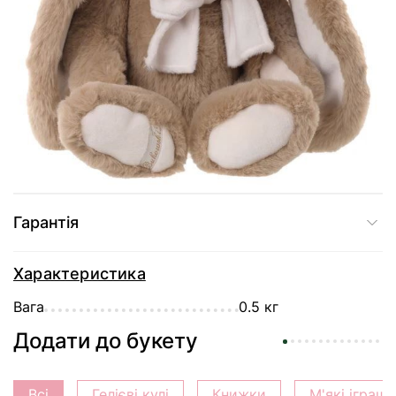
Купити в один клік
Доставка
Оплата
Гарантія
Характеристика
Вага
0.5 кг
Додати до букету
Всі
Гелієві кулі
Книжки
М'які іграш