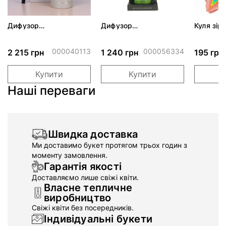
Дифузор
Дифузор
Куля зір
подарунковий набір
подарунковий набір
золото б
Тонка & Перець масло
ScentChips "Квітка"
200мл
300мл
000040113
000056334
2 215 грн
1 240 грн
195 грн
Купити
Купити
Наші переваги
Швидка доставка
Ми доставимо букет протягом трьох годин з
моменту замовлення.
Гарантія якості
Доставляємо лише свіжі квіти.
Власне тепличне
виробництво
Свіжі квіти без посередників.
Індивідуальні букети