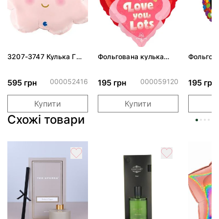
3207-3747 Кулька Г
Фольгована кулька
Фольгов
24" Хмаринка рожева
"Ведмедик з ніжними
"Сердити
ПАК
обіймами"
тортом 
000052416
000059120
595 грн
195 грн
195 грн
Купити
Купити
Схожі товари