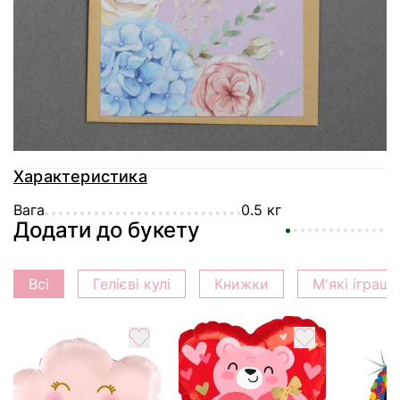
Доставка
Оплата
Гарантія
Характеристика
Вага
0.5 кг
Додати до букету
Всі
Гелієві кулі
Книжки
М'які іграш