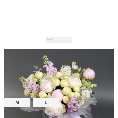
Очікується
35
см
30
см
Розмір:
M
L