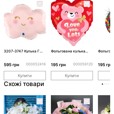
3207-3747 Кулька Г
Фольгована кулька
Фольгов
24" Хмаринка рожева
"Ведмедик з ніжними
"Сердити
ПАК
обіймами"
тортом 
000052416
000059120
595 грн
195 грн
195 грн
Купити
Купити
Схожі товари