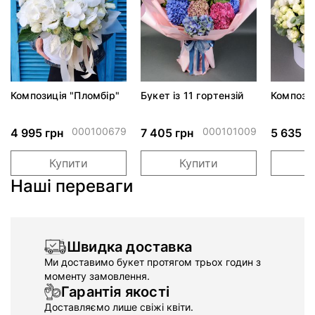
Композиція "Пломбір"
Букет із 11 гортензій
Компози
000100679
000101009
4 995 грн
7 405 грн
5 635 г
Купити
Купити
Наші переваги
Швидка доставка
Ми доставимо букет протягом трьох годин з
моменту замовлення.
Гарантія якості
Доставляємо лише свіжі квіти.