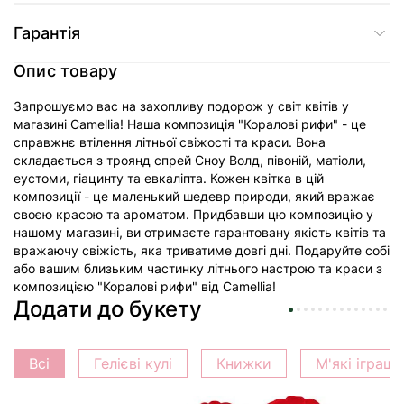
Гарантія
Опис товару
Запрошуємо вас на захопливу подорож у світ квітів у
магазині Camellia! Наша композиція "Коралові рифи" - це
справжнє втілення літньої свіжості та краси. Вона
складається з троянд спрей Сноу Волд, півоній, матіоли,
еустоми, гіацинту та евкаліпта. Кожен квітка в цій
композиції - це маленький шедевр природи, який вражає
своєю красою та ароматом. Придбавши цю композицію у
нашому магазині, ви отримаєте гарантовану якість квітів та
вражаючу свіжість, яка триватиме довгі дні. Подаруйте собі
або вашим близьким частинку літнього настрою та краси з
композицією "Коралові рифи" від Camellia!
Додати до букету
Всі
Гелієві кулі
Книжки
М'які іграш