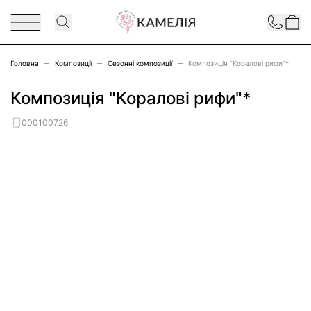
Перейти до змісту
Contact
Головна
Композиції
Сезонні композиції
Композиція "Коралові рифи"*
Композиція "Коралові рифи"*
000100726
Main image
Click to view image in fullscreen