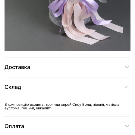
5 085 грн
Додати до кошика
Купити в один клік
Доставка
Склад
В композицію входять: троянди спрей Сноу Волд, півонії, матіола,
еустома, гіацинт, евкаліпт
Оплата