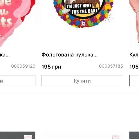
ка
Фольгована кулька
Кул
ними
"Сердитий кіт із тортом на
бли
ДР"
000059120
000057185
195 грн
195
ти
Купити