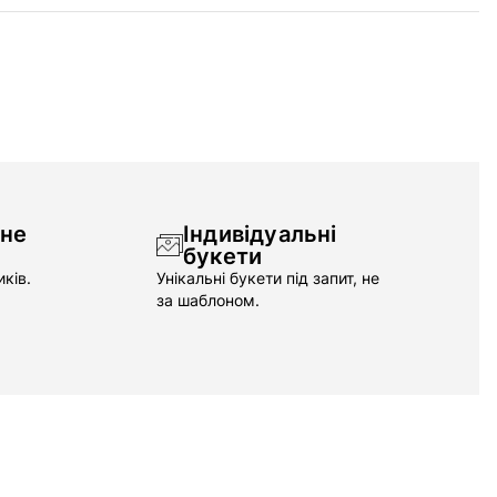
чне
Індивідуальні
букети
ків.
Унікальні букети під запит, не
за шаблоном.