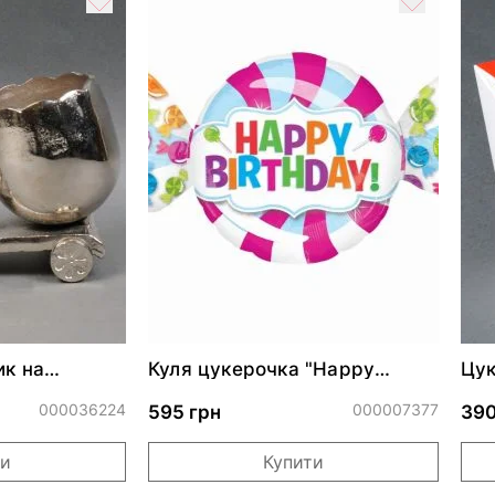
ик на
Куля цукерочка "Happy
Цук
Birthday"
000036224
000007377
595 грн
390
ти
Купити