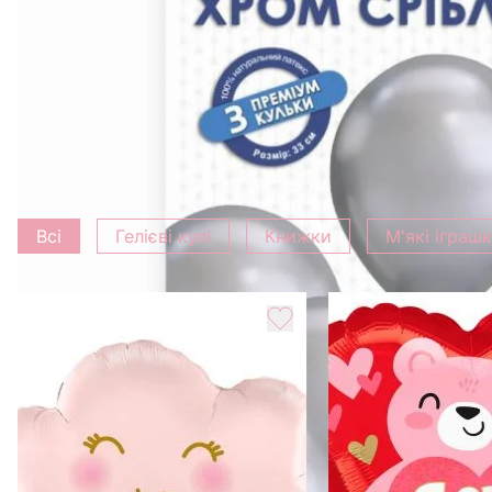
Характеристика
Колір
Срібний
Вага
0.5 кг
Додати до букету
Всі
Гелієві кулі
Книжки
М'які іграш