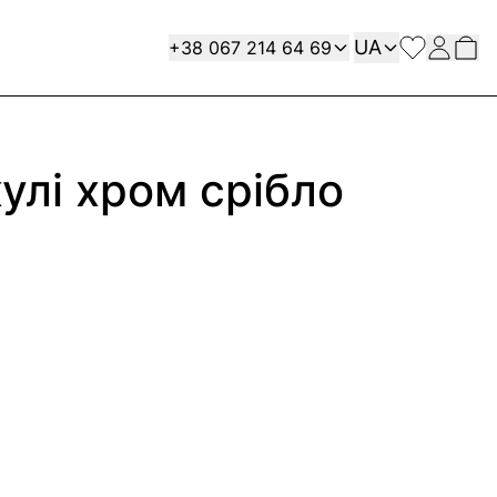
Мова
Contact
UA
+38 067 214 64 69
кулі хром срібло