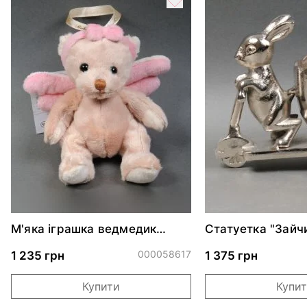
М'яка іграшка ведмедик
Статуетка "Зайч
Guardian Angels-Baby
скутері"
000058617
1 235 грн
1 375 грн
Купити
Купи