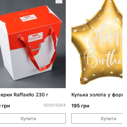
ерки Raffaello 230 г
Кулька золота у формі
46см
000015064
0
 грн
195 грн
Купити
Купити