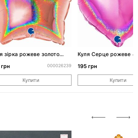
я зірка рожеве золото
Куля Серце рожеве 4
скуча 46 см
000026239
0
 грн
195 грн
Купити
Купити