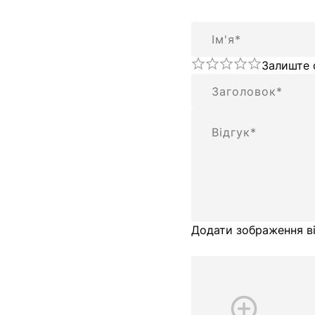
Ім'я
Залиште 
Підсумок
Відгук
Додати зображення ві