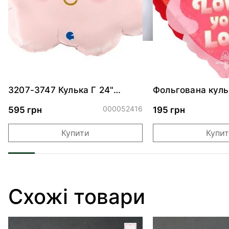
3207-3747 Кулька Г 24"
Фольгована куль
Хмаринка рожева ПАК
"Ведмедик з ніж
обіймами"
000052416
595 грн
195 грн
Купити
Купи
Схожі товари