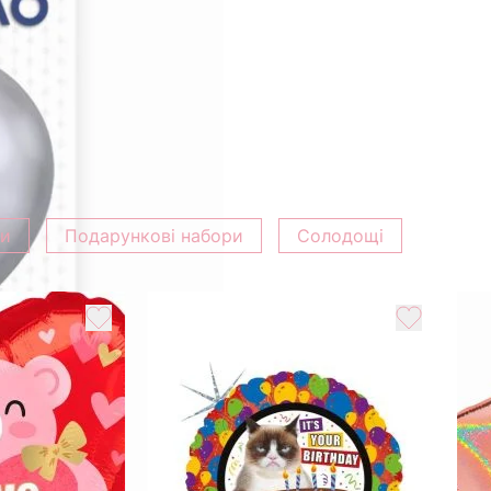
ки
Подарункові набори
Солодощі