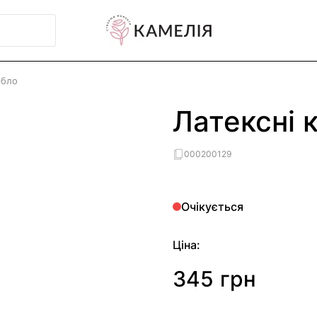
ібло
Латексні 
000200129
Очікується
Ціна:
345 грн