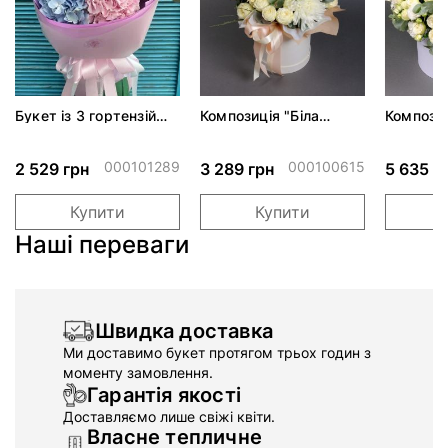
Букет із 3 гортензій
Композиція "Біла
Компози
мікс*
фантазія"*
000101289
000100615
2 529 грн
3 289 грн
5 635 г
Купити
Купити
Наші переваги
Швидка доставка
Ми доставимо букет протягом трьох годин з
моменту замовлення.
Гарантія якості
Доставляємо лише свіжі квіти.
Власне тепличне