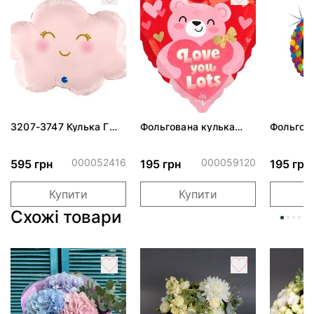
3207-3747 Кулька Г
Фольгована кулька
Фольгов
24" Хмаринка рожева
"Ведмедик з ніжними
"Сердити
ПАК
обіймами"
тортом 
000052416
000059120
595 грн
195 грн
195 грн
Купити
Купити
Схожі товари