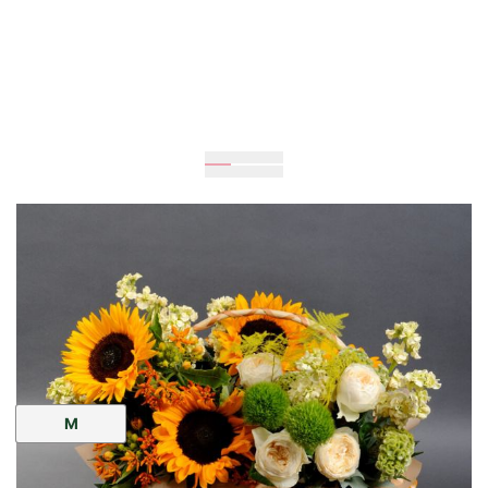
Очікується
40
см
60
см
Розмір:
M