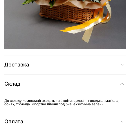
5 839 грн
Додати до кошика
Купити в один клік
Доставка
Склад
До складу композиції входять такі квіти: целозія, гвоздика, матіола,
сонях, троянда імпортна півонієподібна, екзотична зелень
Оплата