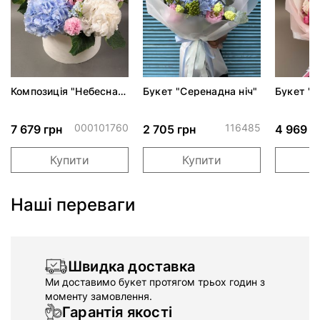
Композиція "Небесна
Букет "Серенадна ніч"
Букет "
акварель"
поцілуно
000101760
116485
7 679 грн
2 705 грн
4 969 г
Купити
Купити
Наші переваги
Швидка доставка
Ми доставимо букет протягом трьох годин з
моменту замовлення.
Гарантія якості