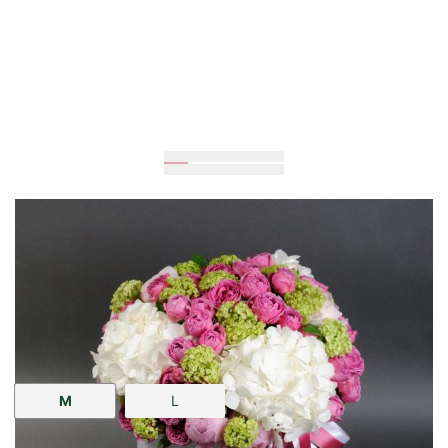
Очікується
35
см
35
см
Розмір:
M
L