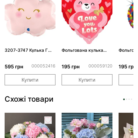
3207-3747 Кулька Г
Фольгована кулька
Фольгов
24" Хмаринка рожева
"Ведмедик з ніжними
"Сердити
ПАК
обіймами"
тортом 
000052416
000059120
595 грн
195 грн
195 грн
Купити
Купити
Схожі товари