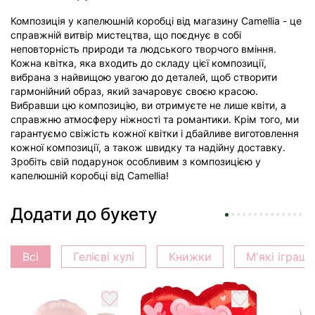
Композиція у капелюшній коробці від магазину Camellia - це
справжній витвір мистецтва, що поєднує в собі
неповторність природи та людського творчого вміння.
Кожна квітка, яка входить до складу цієї композиції,
вибрана з найвищою увагою до деталей, щоб створити
гармонійний образ, який зачаровує своєю красою.
Вибравши цю композицію, ви отримуєте не лише квіти, а
справжню атмосферу ніжності та романтики. Крім того, ми
гарантуємо свіжість кожної квітки і дбайливе виготовлення
кожної композиції, а також швидку та надійну доставку.
Зробіть свій подарунок особливим з композицією у
капелюшній коробці від Camellia!
Додати до букету
Всі
Гелієві кулі
Книжки
М'які іграш