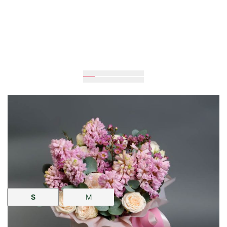
Очікується
25
см
25
см
Розмір:
S
M