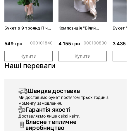
Букет з 9 троянд Піч
Композиція "Білий
Букет "
Аваланч
замок"*
поле"
000101840
000100830
549 грн
4 155 грн
3 435 г
Купити
Купити
Наші переваги
Швидка доставка
Ми доставимо букет протягом трьох годин з
моменту замовлення.
Гарантія якості
Доставляємо лише свіжі квіти.
Власне тепличне
виробництво