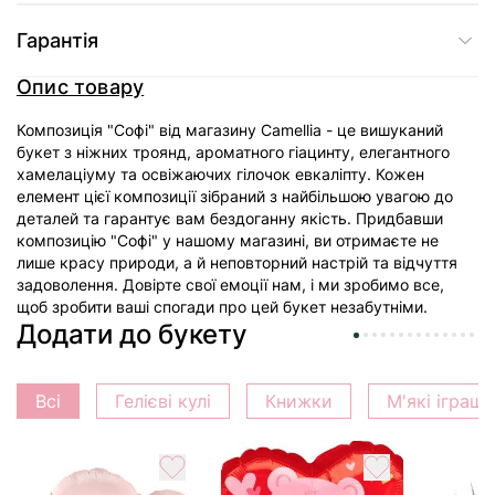
Гарантія
Опис товару
Композиція "Софі" від магазину Camellia - це вишуканий
букет з ніжних троянд, ароматного гіацинту, елегантного
хамелаціуму та освіжаючих гілочок евкаліпту. Кожен
елемент цієї композиції зібраний з найбільшою увагою до
деталей та гарантує вам бездоганну якість. Придбавши
композицію "Софі" у нашому магазині, ви отримаєте не
лише красу природи, а й неповторний настрій та відчуття
задоволення. Довірте свої емоції нам, і ми зробимо все,
щоб зробити ваші спогади про цей букет незабутніми.
Додати до букету
Всі
Гелієві кулі
Книжки
М'які іграш