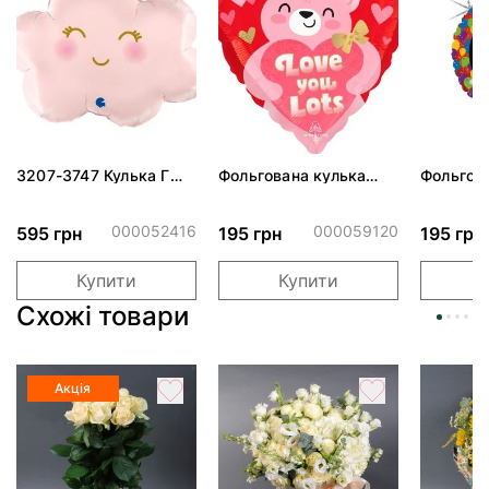
3207-3747 Кулька Г
Фольгована кулька
Фольгов
24" Хмаринка рожева
"Ведмедик з ніжними
"Сердити
ПАК
обіймами"
тортом 
000052416
000059120
595 грн
195 грн
195 грн
Купити
Купити
Схожі товари
Акція