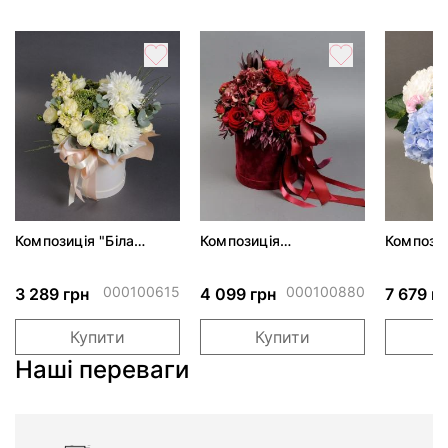
Композиція "Біла
Композиція
Компози
фантазія"*
"Оксамитовий вечір"
акварел
000100615
000100880
3 289 грн
4 099 грн
7 679 г
Купити
Купити
Наші переваги