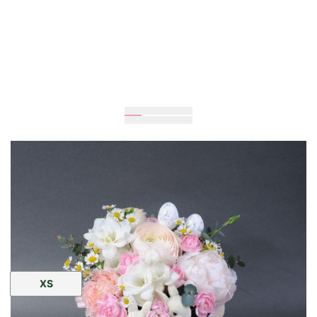
Очікується
20
см
20
см
Розмір:
XS