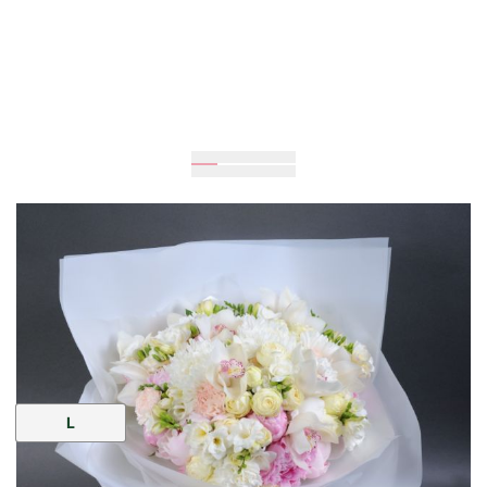
Очікується
50
см
40
см
Розмір:
L