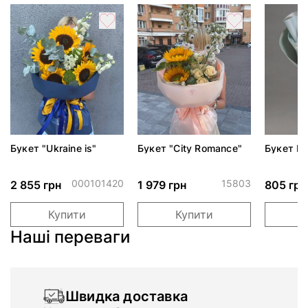
Букет "Ukraine is"
Букет "City Romance"
Букет Ic
000101420
15803
2 855 грн
1 979 грн
805 грн
Купити
Купити
Наші переваги
Швидка доставка