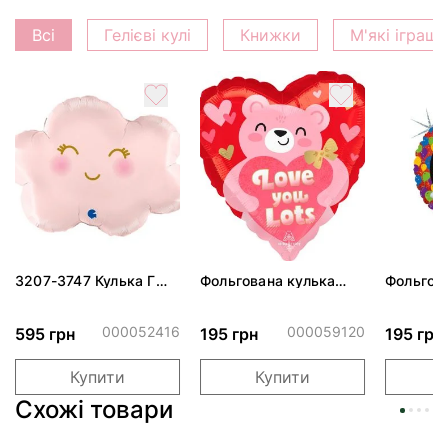
Всі
Гелієві кулі
Книжки
М'які іграш
3207-3747 Кулька Г
Фольгована кулька
Фольгов
24" Хмаринка рожева
"Ведмедик з ніжними
"Сердити
ПАК
обіймами"
тортом 
000052416
000059120
595 грн
195 грн
195 грн
Купити
Купити
Схожі товари