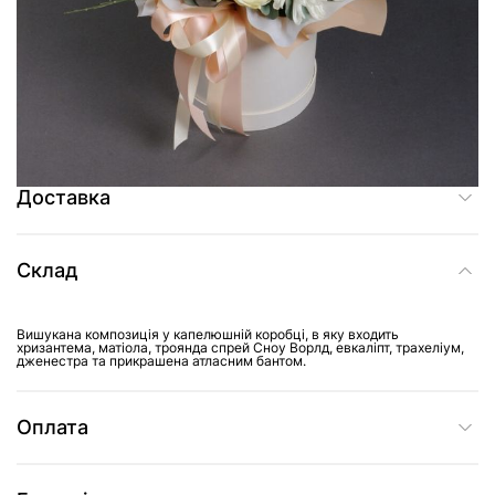
Додати до кошика
Купити в один клік
Доставка
Склад
Вишукана композиція у капелюшній коробці, в яку входить
хризантема, матіола, троянда спрей Сноу Ворлд, евкаліпт, трахеліум,
дженестра та прикрашена атласним бантом.
Оплата