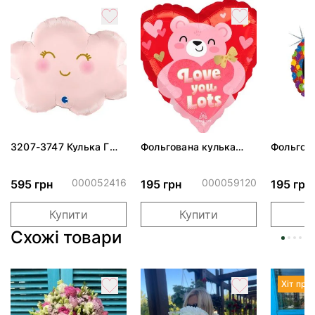
3207-3747 Кулька Г
Фольгована кулька
Фольгов
24" Хмаринка рожева
"Ведмедик з ніжними
"Сердити
ПАК
обіймами"
тортом 
000052416
000059120
595 грн
195 грн
195 грн
Купити
Купити
Схожі товари
Хіт про