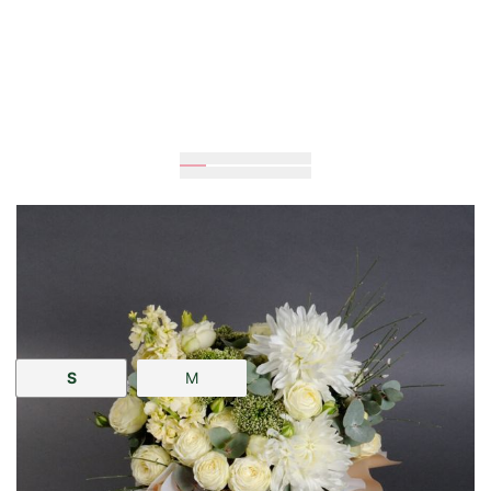
20
см
20
см
Розмір:
S
M
3 289 грн