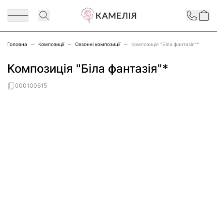
Перейти до змісту
Contact
Головна
Композиції
Сезонні композиції
Композиція "Біла фантазія"*
Композиція "Біла фантазія"*
000100615
Main image
Click to view image in fullscreen