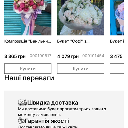
Композиція "Ванільний
Букет "Софі" з
Букет із
крем"*
трояндами спрей і
хризантемами
000100617
000101454
3 365 грн
4 079 грн
3 475 г
Купити
Купити
Наші переваги
Швидка доставка
Ми доставимо букет протягом трьох годин з
моменту замовлення.
Гарантія якості
Доставляємо лише свіжі квіти.