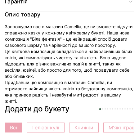
Гарантія
Опис товару
Запрошуємо вас в магазин Camellia, де ви зможете відчути
справжню казку у кожному квітковому букеті. Наша нова
композиція "Біла фантазія" - це найкращий спосіб додати
казкового шарму та чарівності до вашого простору.
Ця квіткова композиція складається з найкрасивіших білих
квітів, які символізують чистоту та ніжність. Вона чудово
підходить для різних важливих подій в житті, таких як
весілля, ювілеї, або просто для того, щоб порадувати себе
або близьких.
Придбавши цю композицію в магазині Camellia, ви
отримаєте найвищу якість квітів та бездоганну композицію,
яка принесе радість і незабутні миті радості в вашому
житті.
Додати до букету
Всі
Гелієві кулі
Книжки
М'які іграш