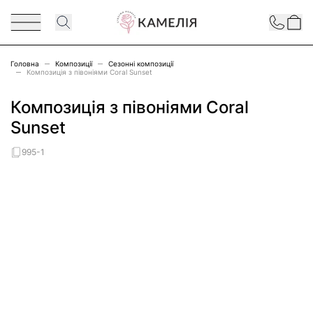
Перейти до змісту
Contact
Головна
Композиції
Сезонні композиції
Композиція з півоніями Coral Sunset
Композиція з півоніями Coral
Sunset
995-1
Main image
Click to view image in fullscreen