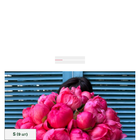
Очікується
20
см
20
см
Розмір:
S
(9
)
ШТ