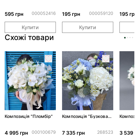
24" Хмаринка рожева
"Ведмедик з ніжними
"Сердити
ПАК
обіймами"
тортом 
000052416
000059120
595 грн
195 грн
195 грн
Купити
Купити
Схожі товари
Композиція "Пломбір"
Композиція "Бузкова
Композиц
акварель"
гвоздики
000100679
268523
4 995 грн
7 335 грн
3 539 г