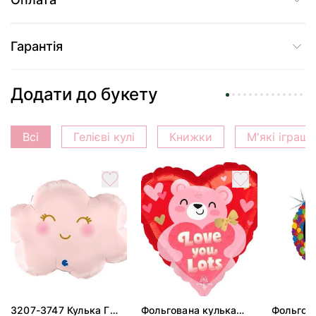
Гарантія
Додати до букету
Всі
Гелієві кулі
Книжки
М'які іграш
3207-3747 Кулька Г
Фольгована кулька
Фольгов