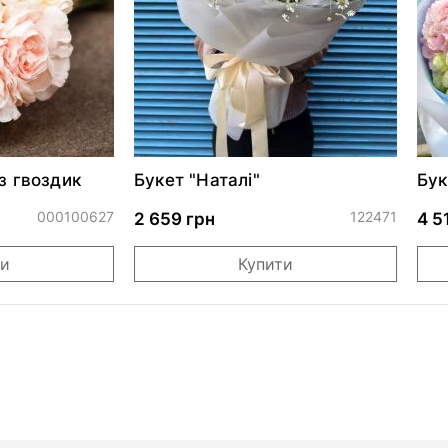
з гвоздик
Букет "Наталі"
Бук
000100627
122471
2 659 грн
4 5
ти
Купити