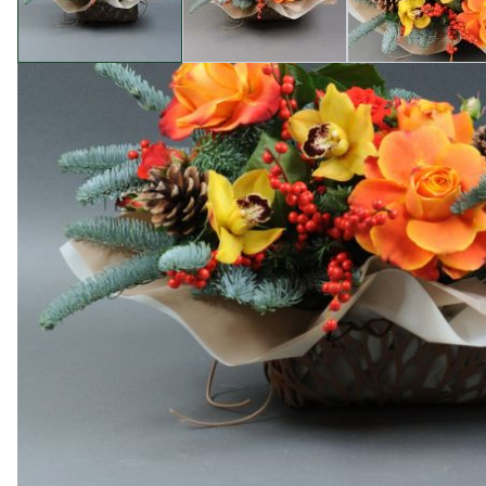
Опис товару
Магазин "Камелія" радий представити вам унікальну н
енергії, створюючи атмосферу чарівництва й тепла. 
та квітами троянди Кахала та троянди Ванесса спрей
Купуючи цю композицію у нашому магазині, ви отрима
композицій та букетів, допомагаючи вам створити с