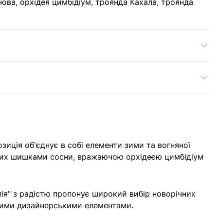
снова, орхідея цимбідіум, троянда Кахала, троянда
зиція об'єднує в собі елементи зими та вогняної
шених шишками сосни, вражаючою орхідеєю цимбідіум
ія" з радістю пропонує широкий вибір новорічних
ьними дизайнерськими елементами.