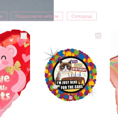
ки
Подарункові набори
Солодощі