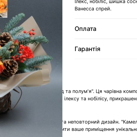
Ілекс, нобіліс, шишка со
Ванесса спрей.
Оплата
Гарантія
оворічну композицію "Лід та полум'я". Ця чарівна компо
Вона складається з ніжних ілексу та нобілісу, прикра
.
єте гарантовану якість та неповторний дизайн. "Камел
вятковий настрій та оживити ваше приміщення унікал