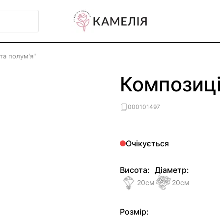
 та полум'я"
Композиці
000101497
Очікується
Висота:
Діаметр:
20
см
20
см
Розмір: