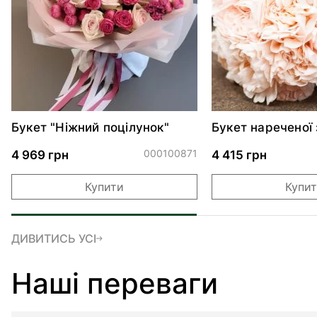
Букет "Ніжний поцілунок"
Букет нареченої 
000100871
4 969 грн
4 415 грн
Купити
Купи
ДИВИТИСЬ УСІ
Наші переваги