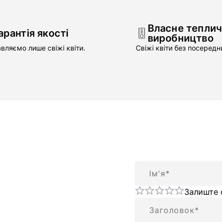
Власне тепли
арантія якості
виробництво
вляємо лише свіжі квіти.
Свіжі квіти без посередни
Ім'я
Залиште 
Підсумок