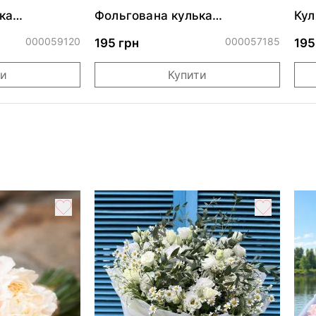
ка
Фольгована кулька
Кул
ними
"Сердитий кіт із тортом на
бли
ДР"
000059120
000057185
195 грн
195
ти
Купити