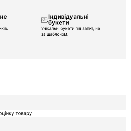
чне
Індивідуальні
букети
ків.
Унікальні букети під запит, не
за шаблоном.
оцінку товару