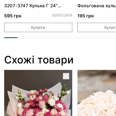
3207-3747 Кулька Г 24"
Фольгована куль
Хмаринка рожева ПАК
"Ведмедик з ніж
обіймами"
000052416
595 грн
195 грн
Купити
Купи
Схожі товари