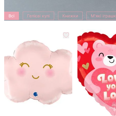
Додати до букету
Всі
Гелієві кулі
Книжки
М'які іграш