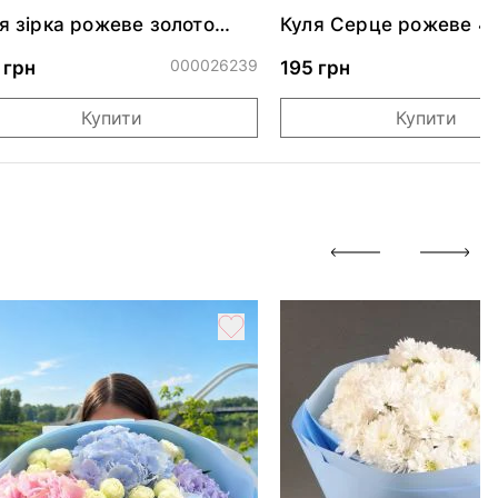
я зірка рожеве золото
Куля Серце рожеве 4
скуча 46 см
000026239
0
 грн
195 грн
Купити
Купити