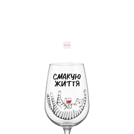
Очікується
20
см
8.2
см
415 грн