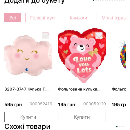
Додати до букету
Всі
Гелієві кулі
Книжки
М'які іграш
3207-3747 Кулька Г
Фольгована кулька
Фольгов
24" Хмаринка рожева
"Ведмедик з ніжними
"Сердити
ПАК
обіймами"
тортом 
000052416
000059120
595 грн
195 грн
195 грн
Купити
Купити
Схожі товари