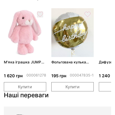
М'яка іграшка JUMPY
Фольгована кулька
Дифузор
BUNNY - Mimi - Pink,
"Золотий вік"
подарунк
30см
ScentChi
(7340031324601)
300мл
000061278
000047835-1
1 620 грн
195 грн
1 240 г
Купити
Купити
Наші переваги