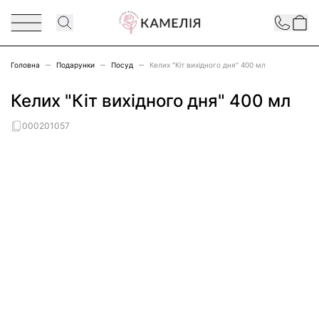
Перейти до змісту
Contact
Головна
Подарунки
Посуд
Келих "Кіт вихідного дня" 400 мл
Келих "Кіт вихідного дня" 400 мл
000201057
Main image
Click to view image in fullscreen