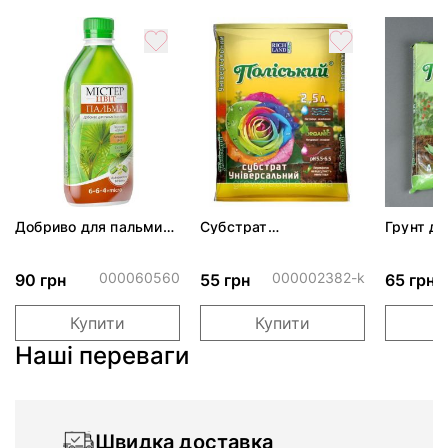
Добриво для пальми
Субстрат
Грунт дл
"Містер цвіт" 300мл
універсальний
Поліський
000060560
000002382-k
90 грн
55 грн
65 грн
Купити
Купити
Наші переваги
Швидка доставка