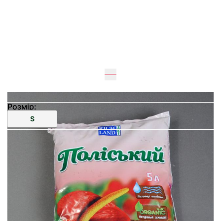
Розмір:
S
20
см
30
см
Ціна:
80 грн