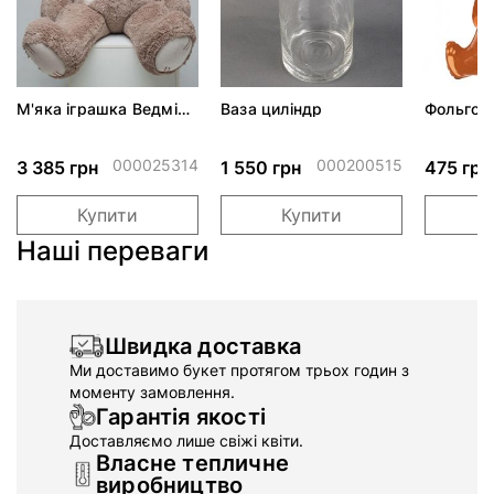
М'яка іграшка Ведмідь
Ваза циліндр
Фольгов
Містер з латками
"Ведмед
капучіно 150см
подарун
000025314
000200515
3 385 грн
1 550 грн
475 грн
Купити
Купити
Наші переваги
Швидка доставка
Ми доставимо букет протягом трьох годин з
моменту замовлення.
Гарантія якості
Доставляємо лише свіжі квіти.
Власне тепличне
виробництво