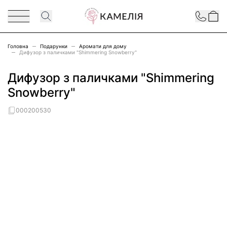
Перейти до змісту
Contact
Головна
Подарунки
Аромати для дому
Дифузор з паличками "Shimmering Snowberry"
Дифузор з паличками "Shimmering
Snowberry"
000200530
Main image
Click to view image in fullscreen