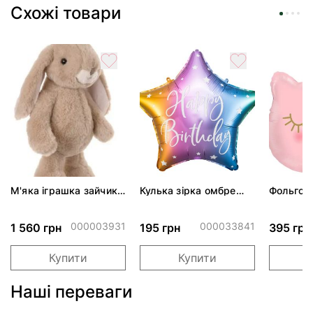
Схожі товари
М'яка іграшка зайчик
Кулька зірка омбре
Фольгов
LOVELY KANINI -
46см
"Кішечка
TAUPE
короною
000003931
000033841
1 560 грн
195 грн
395 грн
Купити
Купити
Наші переваги