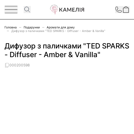
Перейти до змісту
Contact
Головна
Подарунки
Аромати для дому
Дифузор з паличками "TED SPARKS - Diffuser - Amber & Vanilla"
Дифузор з паличками "TED SPARKS
- Diffuser - Amber & Vanilla"
000200598
Main image
Click to view image in fullscreen