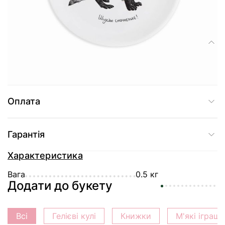
Доставка
Склад
Дитяча тарілка "Єнот" діаметр 19 см
Оплата
Гарантія
Характеристика
Вага
0.5 кг
Додати до букету
Всі
Гелієві кулі
Книжки
М'які іграш