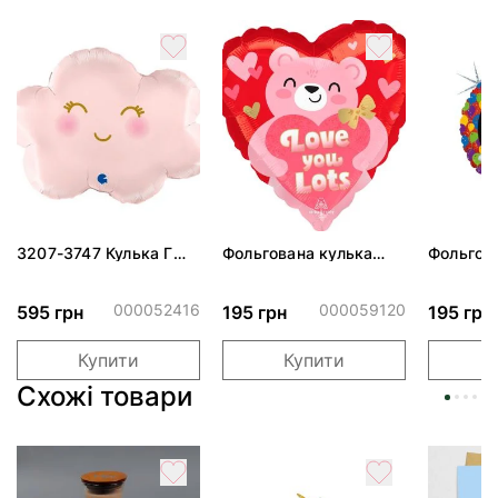
3207-3747 Кулька Г
Фольгована кулька
Фольгов
24" Хмаринка рожева
"Ведмедик з ніжними
"Сердити
ПАК
обіймами"
тортом 
000052416
000059120
595 грн
195 грн
195 грн
Купити
Купити
Схожі товари