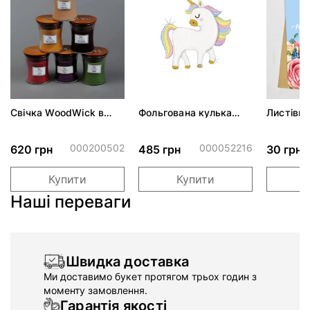
Свічка WoodWick в
Фольгована кулька
Листівка
асортименті
"Єдиноріг пастель
"З Днем
голографія"
000200502
000052216
620 грн
485 грн
30 грн
Купити
Купити
Наші переваги
Швидка доставка
Ми доставимо букет протягом трьох годин з
моменту замовлення.
Гарантія якості