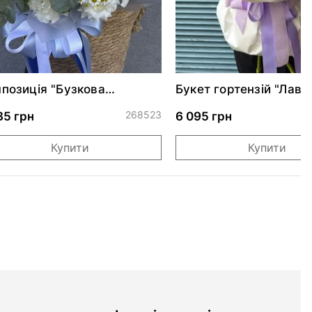
позиція "Бузкова
Букет гортензій "Лав
арель"
галявина"
268523
35 грн
6 095 грн
Купити
Купити