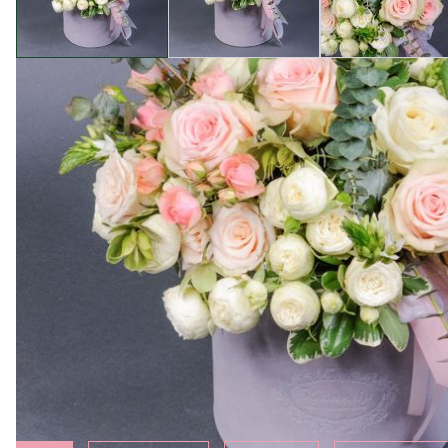
Опис товару
Композиція "Троянда вітрів" від магазину Camellia - ц
складається з троянд спрей Сноу Ворлд і Пінк Ванесса
майстерність та дбайливість флористів Camellia, як
отримаєте не лише квіти високої якості, але й гаран
Додати до букету