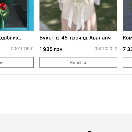
подібних
Букет із 45 троянд Аваланч
Ком
ендсеттер
акв
000101650
000102022
1 935 грн
7 3
ти
Купити