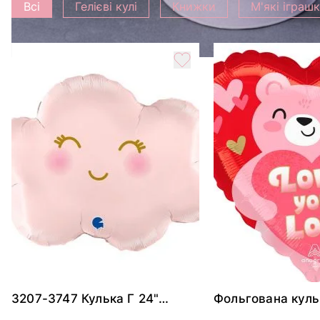
Всі
Гелієві кулі
Книжки
М'які іграш
3207-3747 Кулька Г 24"
Фольгована куль
Хмаринка рожева ПАК
"Ведмедик з ніж