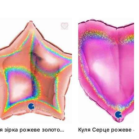
я зірка рожеве золото
Куля Серце рожеве 4
скуча 46 см