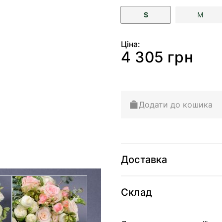
S
M
Ціна:
4 305 грн
Додати до кошика
Доставка
arger image
View larger image
Склад