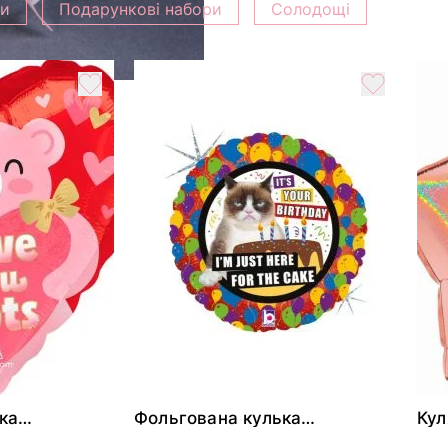
ки
Подарункові набори
Солодощі
ка
Фольгована кулька
Кул
ними
"Сердитий кіт із тортом на
бли