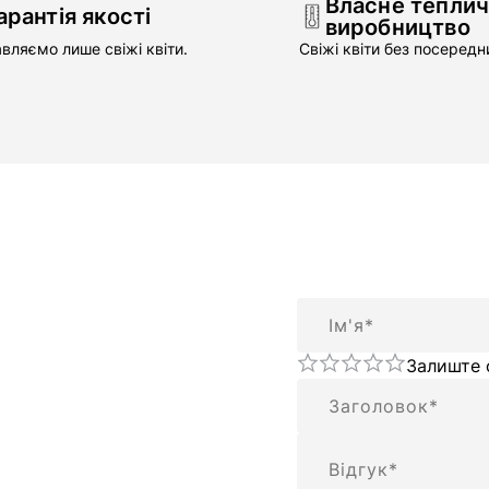
Власне тепли
арантія якості
виробництво
вляємо лише свіжі квіти.
Свіжі квіти без посередни
Ім'я
Залиште 
Підсумок
Відгук