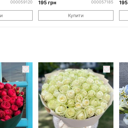
ДР"
000059120
000057185
195 грн
195
ти
Купити