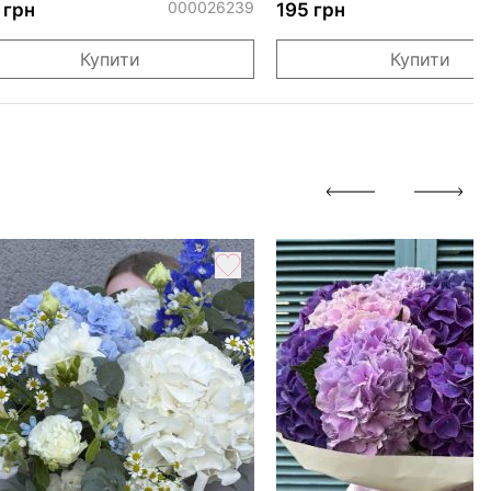
000026239
0
 грн
195 грн
Купити
Купити