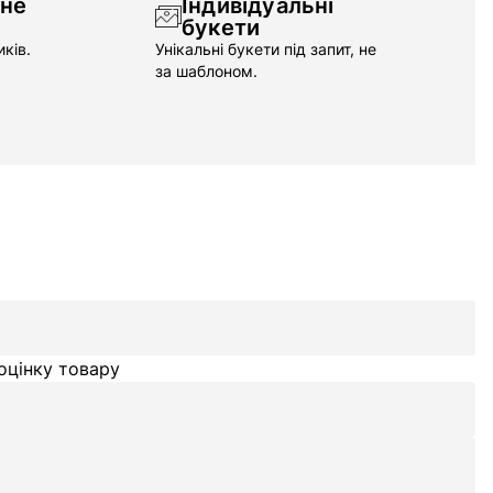
чне
Індивідуальні
букети
ків.
Унікальні букети під запит, не
за шаблоном.
оцінку товару