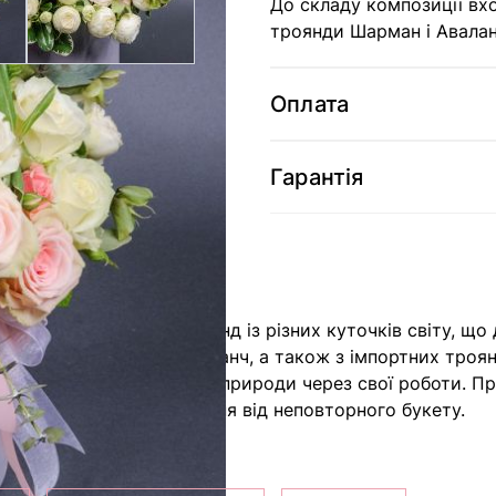
До складу композиції вхо
троянди Шарман і Аваланч
Оплата
Гарантія
е чарівне поєднання троянд із різних куточків світу, що 
, троянд Шарман і Аваланч, а також з імпортних троянд 
і прагнуть передати красу природи через свої роботи. 
товану радість та враження від неповторного букету.