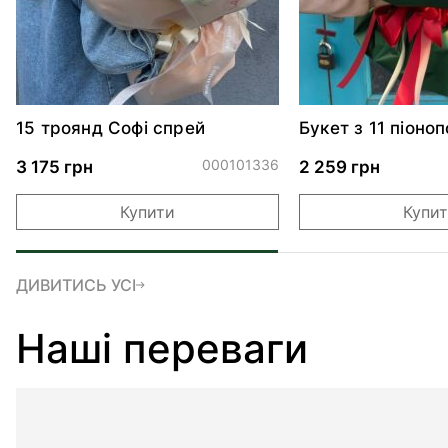
15 троянд Софі спрей
Букет з 11 піоно
троянд Черрі Тр
000101336
3 175 грн
2 259 грн
Купити
Купи
ДИВИТИСЬ УСІ
Наші переваги