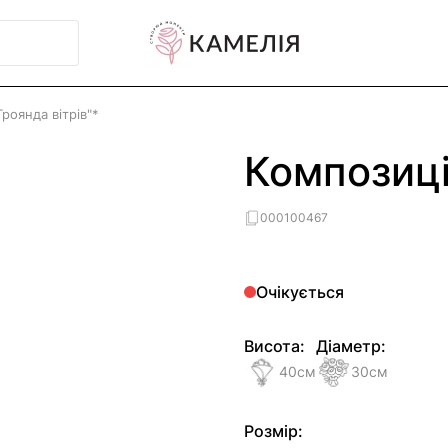
роянда вітрів"*
Композиці
000100467
Очікується
Висота:
Діаметр:
40
см
30
см
Розмір: