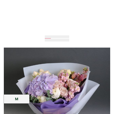
Очікується
70
см
35
см
Розмір:
M