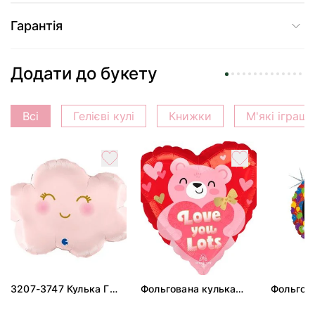
Гарантія
Додати до букету
Всі
Гелієві кулі
Книжки
М'які іграш
3207-3747 Кулька Г
Фольгована кулька
Фольгов
24" Хмаринка рожева
"Ведмедик з ніжними
"Сердити
ПАК
обіймами"
тортом 