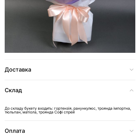
2 709 грн
Додати до кошика
Купити в один клік
Доставка
Склад
До складу букету входить: гортензія, ранункулюс, троянда імпортна,
тюльпан, матіола, троянда Софі спрей
Оплата