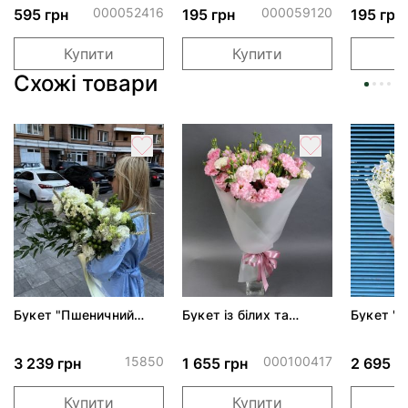
000052416
000059120
595 грн
195 грн
195 грн
Купити
Купити
Схожі товари
Букет "Пшеничний
Букет із білих та
Букет "Н
вітер"
рожевих еустом
15850
000100417
3 239 грн
1 655 грн
2 695 г
Купити
Купити