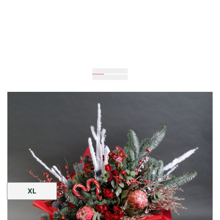
Очікується
60
см
40
см
Розмір:
XL