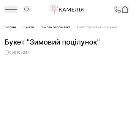
Перейти до змісту
Contact
Головна
Букети
Зимова флористика
Букет "Зимовий поцілунок"
Букет "Зимовий поцілунок"
000100247
Main image
Click to view image in fullscreen