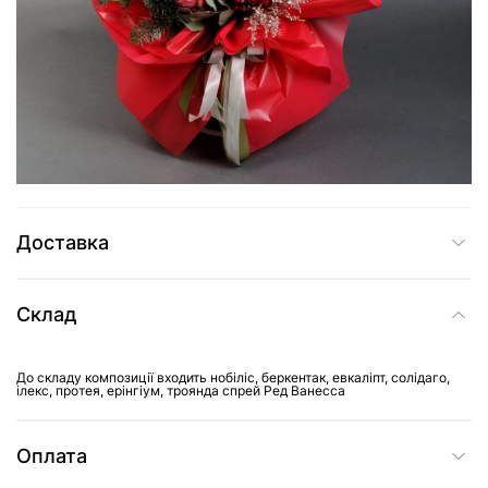
4 669 грн
Додати до кошика
Купити в один клік
Доставка
Склад
До складу композиції входить нобіліс, беркентак, евкаліпт, солідаго,
ілекс, протея, ерінгіум, троянда спрей Ред Ванесса
Оплата