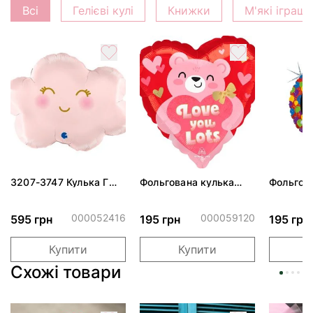
Всі
Гелієві кулі
Книжки
М'які іграш
3207-3747 Кулька Г
Фольгована кулька
Фольгов
24" Хмаринка рожева
"Ведмедик з ніжними
"Сердити
ПАК
обіймами"
тортом 
000052416
000059120
595 грн
195 грн
195 грн
Купити
Купити
Схожі товари