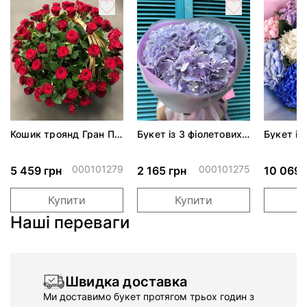
Кошик троянд Гран Прі
Букет із 3 фіолетових
Букет із
траурний
гортензій
«Розкіш
000101279
000101275
5 459 грн
2 165 грн
10 069 
Купити
Купити
Наші переваги
Швидка доставка
Ми доставимо букет протягом трьох годин з