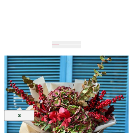
Очікується
50
см
50
см
Розмір:
S