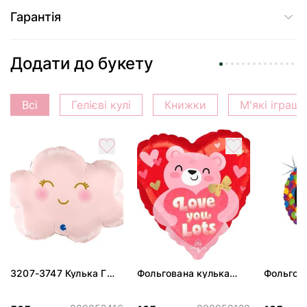
Гарантія
Додати до букету
Всі
Гелієві кулі
Книжки
М'які іграш
3207-3747 Кулька Г
Фольгована кулька
Фольгов
24" Хмаринка рожева
"Ведмедик з ніжними
"Сердити
ПАК
обіймами"
тортом 