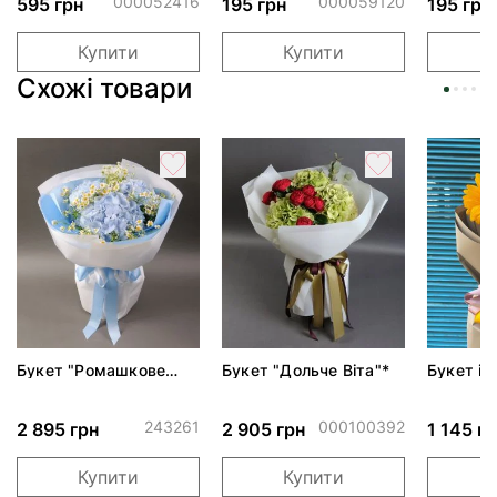
000052416
000059120
595 грн
195 грн
195 грн
Купити
Купити
Схожі товари
Букет "Ромашкове
Букет "Дольче Віта"*
Букет і
небо"
243261
000100392
2 895 грн
2 905 грн
1 145 г
Купити
Купити