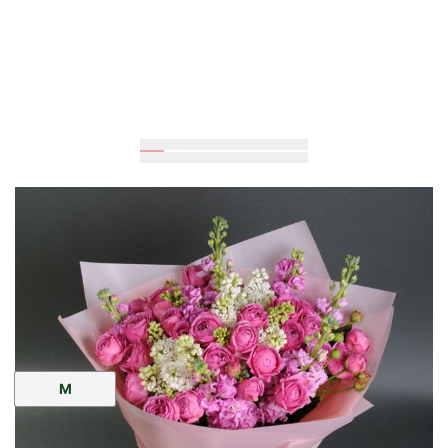
Очікується
45
см
30
см
Розмір:
M