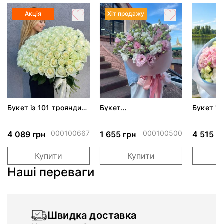
Акція
Хіт продажу
Букет із 101 троянди
Букет
Букет "Л
Аваланч
різнокольорових
еустом
000100667
000100500
4 089 грн
1 655 грн
4 515 г
Купити
Купити
Наші переваги
Швидка доставка