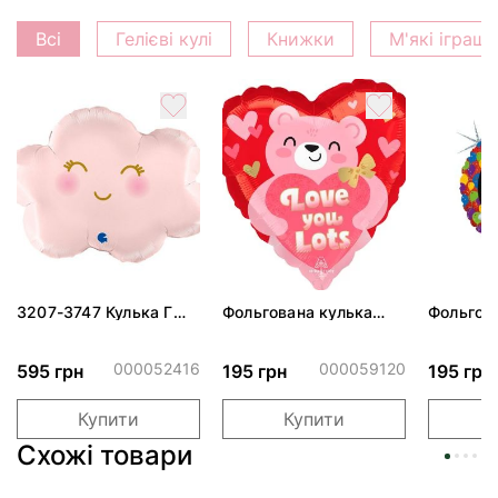
Всі
Гелієві кулі
Книжки
М'які іграш
3207-3747 Кулька Г
Фольгована кулька
Фольгов
24" Хмаринка рожева
"Ведмедик з ніжними
"Сердити
ПАК
обіймами"
тортом 
000052416
000059120
595 грн
195 грн
195 грн
Купити
Купити
Схожі товари