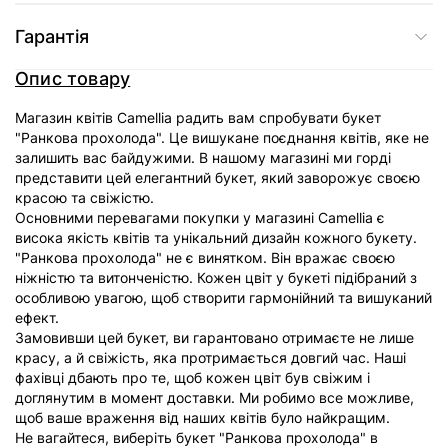
Гарантія
Опис товару
Магазин квітів Camellia радить вам спробувати букет
"Ранкова прохолода". Це вишукане поєднання квітів, яке не
залишить вас байдужими. В нашому магазині ми горді
представити цей елегантний букет, який заворожує своєю
красою та свіжістю.
Основними перевагами покупки у магазині Camellia є
висока якість квітів та унікальний дизайн кожного букету.
"Ранкова прохолода" не є винятком. Він вражає своєю
ніжністю та витонченістю. Кожен цвіт у букеті підібраний з
особливою увагою, щоб створити гармонійний та вишуканий
ефект.
Замовивши цей букет, ви гарантовано отримаєте не лише
красу, а й свіжість, яка протримається довгий час. Наші
фахівці дбають про те, щоб кожен цвіт був свіжим і
доглянутим в момент доставки. Ми робимо все можливе,
щоб ваше враження від наших квітів було найкращим.
Не вагайтеся, виберіть букет "Ранкова прохолода" в