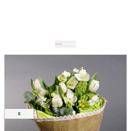
Очікується
35
см
25
см
Розмір:
S