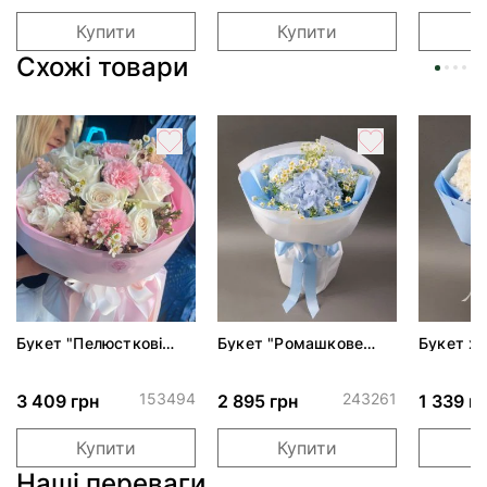
Купити
Купити
Схожі товари
Букет "Пелюсткові
Букет "Ромашкове
Букет хр
мрії"*
небо"
ідилія"
153494
243261
3 409 грн
2 895 грн
1 339 г
Купити
Купити
Наші переваги