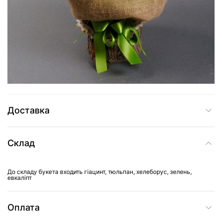
1 939 грн
Додати до кошика
Купити в один клік
Доставка
Склад
До складу букета входить гіацинт, тюльпан, хелеборус, зелень,
евкаліпт
Оплата