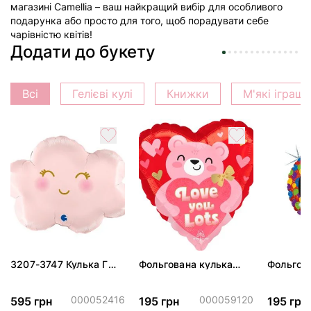
магазині Camellia – ваш найкращий вибір для особливого
подарунка або просто для того, щоб порадувати себе
чарівністю квітів!
Додати до букету
Всі
Гелієві кулі
Книжки
М'які іграш
3207-3747 Кулька Г
Фольгована кулька
Фольгов
24" Хмаринка рожева
"Ведмедик з ніжними
"Сердити
ПАК
обіймами"
тортом 
000052416
000059120
595 грн
195 грн
195 грн