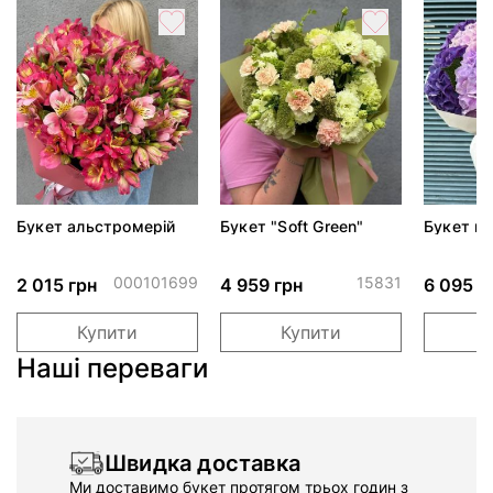
Букет альстромерій
Букет "Soft Green"
Букет го
"Лавандо
000101699
15831
2 015 грн
4 959 грн
6 095 г
Купити
Купити
Наші переваги
Швидка доставка
Ми доставимо букет протягом трьох годин з