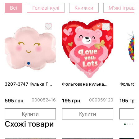
Всі
Гелієві кулі
Книжки
М'які іграш
3207-3747 Кулька Г
Фольгована кулька
Фольгов
24" Хмаринка рожева
"Ведмедик з ніжними
"Сердити
ПАК
обіймами"
тортом 
000052416
000059120
595 грн
195 грн
195 грн
Купити
Купити
Схожі товари