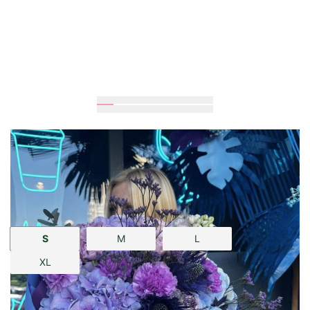
50
см
25
см
Розмір:
S
M
L
XL
2 785 грн