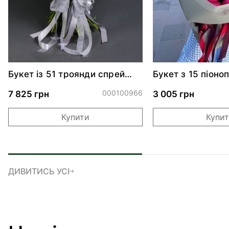
Букет із 51 троянди спрей
Букет з 15 піоно
Сноу Ворлд
троянд Черрі Тр
000100966
7 825 грн
3 005 грн
Купити
Купи
ДИВИТИСЬ УСІ