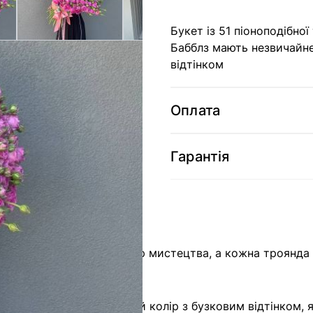
Букет із 51 піоноподібно
Бабблз мають незвичайн
відтінком
Оплата
Гарантія
де кожен букет – це витвір мистецтва, а кожна троянда 
з".
чайною красою – рожевий колір з бузковим відтінком,