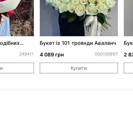
подібних
Букет із 101 троянди Аваланч
Бук
ендсеттер
Ло
249411
000100667
4 089 грн
2 8
ти
Купити