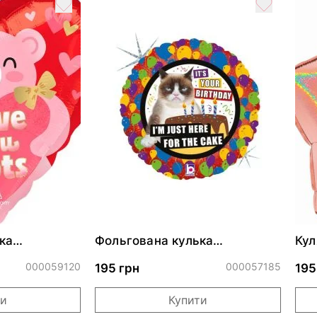
ка
Фольгована кулька
Кул
ними
"Сердитий кіт із тортом на
бли
ДР"
000059120
000057185
195 грн
195
ти
Купити