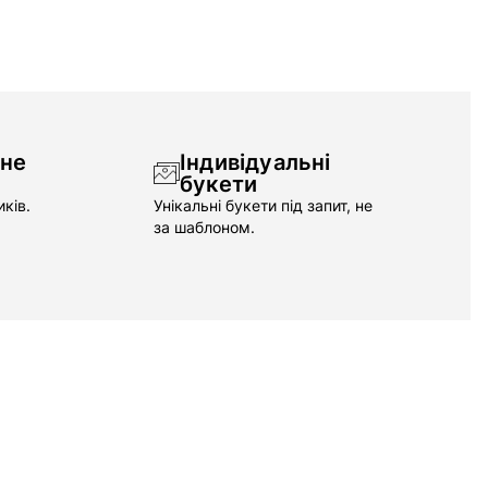
чне
Індивідуальні
букети
ків.
Унікальні букети під запит, не
за шаблоном.