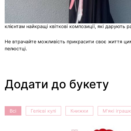
вирощена власноруч нашими фахівцями, гарантуючи ва
Придбавши цей чарівний букет у нашому магазині, ви
клієнтам найкращі квіткові композиції, які дарують 
Не втрачайте можливість прикрасити своє життя цим
пелюстці.
Додати до букету
Всі
Гелієві кулі
Книжки
М'які іграш