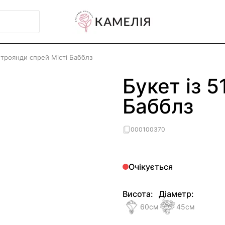
1 троянди спрей Місті Бабблз
Букет із 5
Бабблз
000100370
Очікується
Висота:
Діаметр:
60
см
45
см