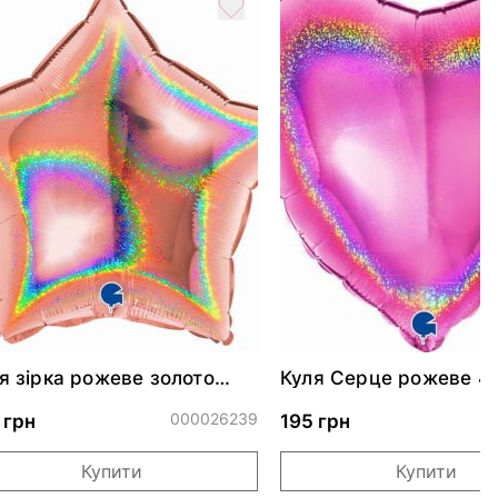
я зірка рожеве золото
Куля Серце рожеве 4
скуча 46 см
000026239
0
 грн
195 грн
Купити
Купити