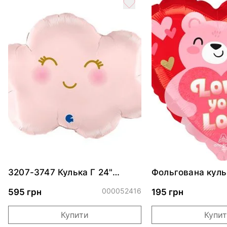
3207-3747 Кулька Г 24"
Фольгована куль
Хмаринка рожева ПАК
"Ведмедик з ніж
обіймами"
000052416
595 грн
195 грн
Купити
Купи