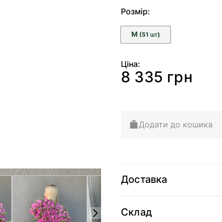
Розмір:
M
(51
)
ШТ
Ціна:
8 335 грн
Додати до кошика
Доставка
arger image
View larger image
View larger image
View 
Склад