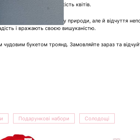
м високу якість та свіжість квітів.
 отримаєте не лише красу природи, але й відчуття непо
радість і вражають своєю вишуканістю.
 чудовим букетом троянд. Замовляйте зараз та відчуй
ки
Подарункові набори
Солодощі