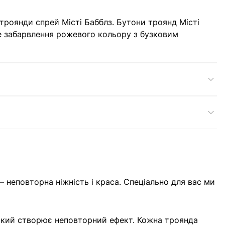
ї троянди спрей Місті Бабблз. Бутони троянд Місті
е забарвлення рожевого кольору з бузковим
– неповторна ніжність і краса. Спеціально для вас ми
 який створює неповторний ефект. Кожна троянда