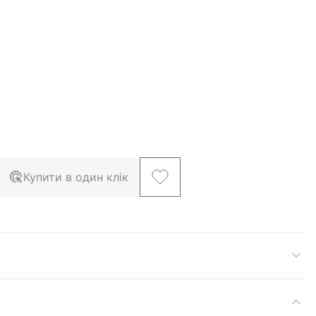
Купити в один клік
larger image
View larger image