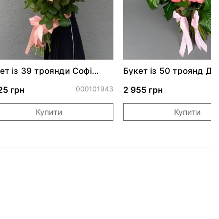
ет із 39 троянди Софі
Букет із 50 троянд Дж
рен
000101943
0
25 грн
2 955 грн
Купити
Купити