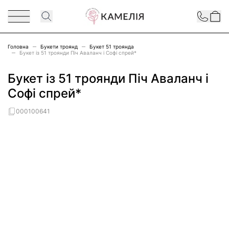
Перейти до змісту
Contact
Головна
Букети троянд
Букет 51 троянда
Букет із 51 троянди Піч Аваланч і Софі спрей*
Букет із 51 троянди Піч Аваланч і
Софі спрей*
000100641
Main image
Click to view image in fullscreen