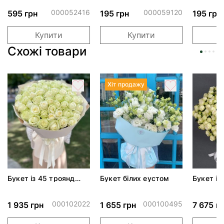
ПАК
обіймами"
тортом 
000052416
000059120
595 грн
195 грн
195 грн
Купити
Купити
Схожі товари
Хіт продажу
Букет із 45 троянд
Букет білих еустом
Букет із
Аваланч
спрей С
000102022
000100495
1 935 грн
1 655 грн
7 675 г