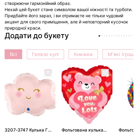
створюючи гармонійний образ.
Нехай цей букет стане символом вашої ніжності та турботи.
Придбайте його зараз, і ви отримаєте не тільки чудовий
акцент для свого приміщення, але й неповторний кусочок
природної краси.
Додати до букету
Всі
Гелієві кулі
Книжки
М'які іграш
3207-3747 Кулька Г
Фольгована кулька
Фольгов
24" Хмаринка рожева
"Ведмедик з ніжними
"Сердити