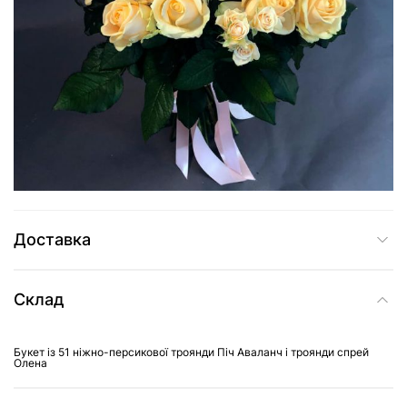
6 089 грн
Додати до кошика
Купити в один клік
Доставка
Склад
Букет із 51 ніжно-персикової троянди Піч Аваланч і троянди спрей
Олена