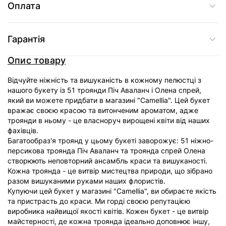
Оплата
Гарантія
Опис товару
Відчуйте ніжність та вишуканість в кожному пелюстці з
нашого букету із 51 троянди Піч Аваланч і Олена спрей,
який ви можете придбати в магазині "Camellia". Цей букет
вражає своєю красою та витонченим ароматом, адже
троянди в ньому - це власноруч вирощені квіти від наших
фахівців.
Багатообраз'я троянд у цьому букеті заворожує: 51 ніжно-
персикова троянда Піч Аваланч та троянда спрей Олена
створюють неповторний ансамбль краси та вишуканості.
Кожна троянда - це витвір мистецтва природи, що зібрано
разом вишуканими руками наших флористів.
Купуючи цей букет у магазині "Camellia", ви обираєте якість
та пристрасть до краси. Ми горді своєю репутацією
виробника найвищої якості квітів. Кожен букет - це витвір
майстерності, де кожна троянда ідеально доповнює іншу,