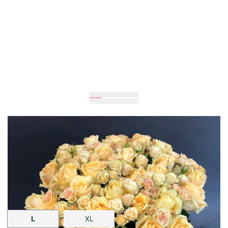
Очікується
70
см
40
см
Розмір:
L
XL