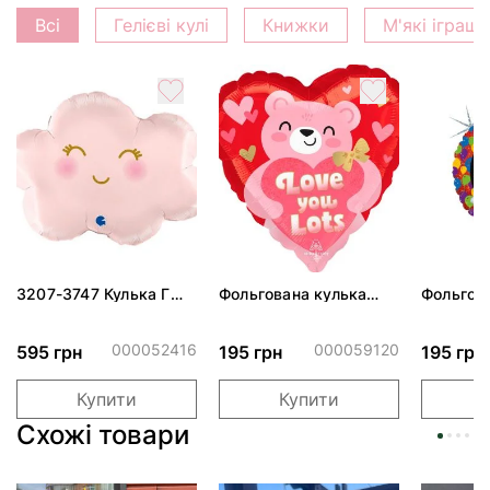
Всі
Гелієві кулі
Книжки
М'які іграш
3207-3747 Кулька Г
Фольгована кулька
Фольгов
24" Хмаринка рожева
"Ведмедик з ніжними
"Сердити
ПАК
обіймами"
тортом 
000052416
000059120
595 грн
195 грн
195 грн
Купити
Купити
Схожі товари