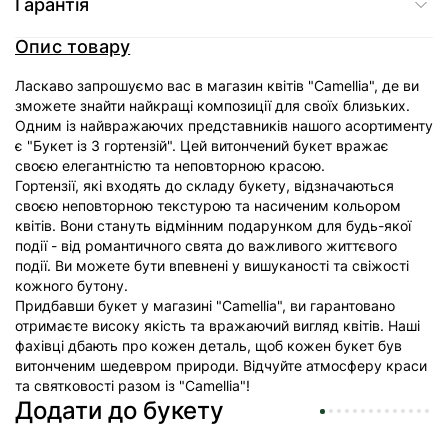
Гарантія
Опис товару
Л
аскаво запрошуємо вас в магазин квітів "Camellia", де ви
зможете знайти найкращі композиції для своїх близьких.
Одним із найвражаючих представників нашого асортименту
є "Букет із 3 гортензій". Цей витончений букет вражає
своєю елегантністю та неповторною красою.
Гортензії, які входять до складу букету, відзначаються
своєю неповторною текстурою та насиченим кольором
квітів. Вони стануть відмінним подарунком для будь-якої
події - від романтичного свята до важливого життєвого
події. Ви можете бути впевнені у вишуканості та свіжості
кожного бутону.
Придбавши букет у магазині "Camellia", ви гарантовано
отримаєте високу якість та вражаючий вигляд квітів. Наші
фахівці дбають про кожен деталь, щоб кожен букет був
витонченим шедевром природи. Відчуйте атмосферу краси
та святковості разом із "Camellia"!
Додати до букету