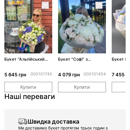
Букет "Альпійський
Букет "Софі" з
Букет із 
ранок"
трояндами спрей і
мікс
хризантемами
000101745
000101454
5 645 грн
4 079 грн
7 455 г
Купити
Купити
Наші переваги
Швидка доставка
Ми доставимо букет протягом трьох годин з