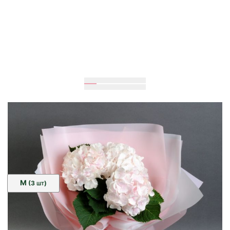
60
см
40
см
Розмір:
M
(3
)
ШТ
2 165 грн