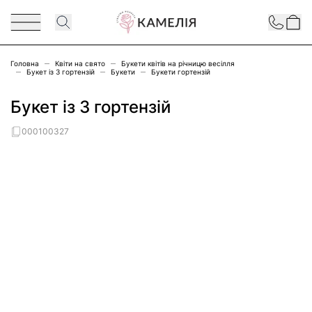
Перейти до змісту
Contact
Головна
Квіти на свято
Букети квітів на річницю весілля
Букет із 3 гортензій
Букети
Букети гортензій
Букет із 3 гортензій
000100327
Main image
Click to view image in fullscreen