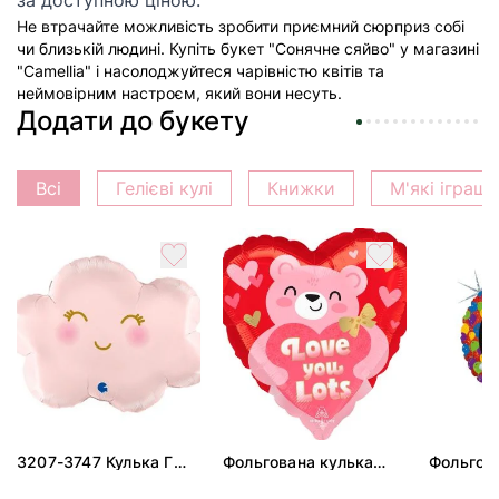
за доступною ціною.
Не втрачайте можливість зробити приємний сюрприз собі
чи близькій людині. Купіть букет "Сонячне сяйво" у магазині
"Camellia" і насолоджуйтеся чарівністю квітів та
неймовірним настроєм, який вони несуть.
Додати до букету
Всі
Гелієві кулі
Книжки
М'які іграш
3207-3747 Кулька Г
Фольгована кулька
Фольгов
24" Хмаринка рожева
"Ведмедик з ніжними
"Сердити
ПАК
обіймами"
тортом 