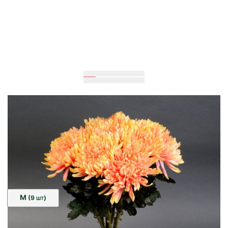
Очікується
70
см
35
см
Розмір:
M
(9
)
ШТ