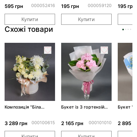
000052416
000059120
595 грн
195 грн
195 грн
Купити
Купити
Схожі товари
Композиція "Біла
Букет із 3 гортензій
Букет "
фантазія"*
"Муза"
небо"
000100615
000101010
3 289 грн
2 165 грн
2 895 г
Купити
Купити