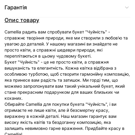
Гарантія
Опис товару
Camellia радить вам спробувати букет "Чуйність" -
справжнє творіння природи, яке ми створили з любов'ю та
увагою до деталей. У нашому магазині ви знайдете не
просто квіти, а справжні шедеври природи, які
переплітаються в цьому чудовому букеті.
Букет "Чуйність" - це не просто квіти, а справжня
вишуканість та елегантність. Кожна квітка відібрана з
особливою турботою, щоб створити гармонійну композицію,
яка принесе вам радість та затишок. Ми горді тим, що
можемо запропонувати вам такий унікальний букет, який
стане прекрасним подарунком для ваших близьких чи
коханих.
Обирайте Camellia для покупки букета "Чуйність", і ви
отримаєте не лише квіти, але й безсмертну красу,
виражену в кожній деталі. Наш магазин гарантує вам
високу якість квітів та бездоганну композицію, яка
залишить невимовно гарне враження. Придбайте красу в
Camellia!