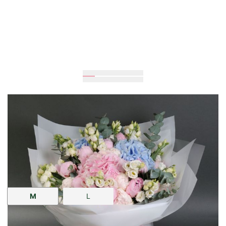
Очікується
70
см
40
см
Розмір:
M
L