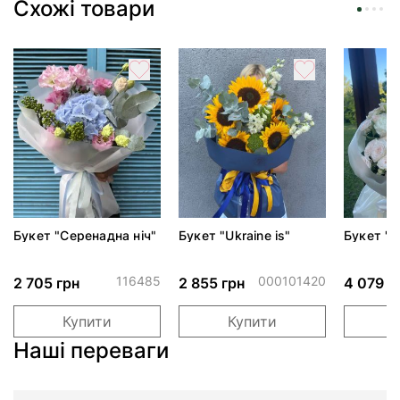
Схожі товари
Букет "Серенадна ніч"
Букет "Ukraine is"
Букет "С
трояндам
хризант
116485
000101420
2 705 грн
2 855 грн
4 079 г
Купити
Купити
Наші переваги