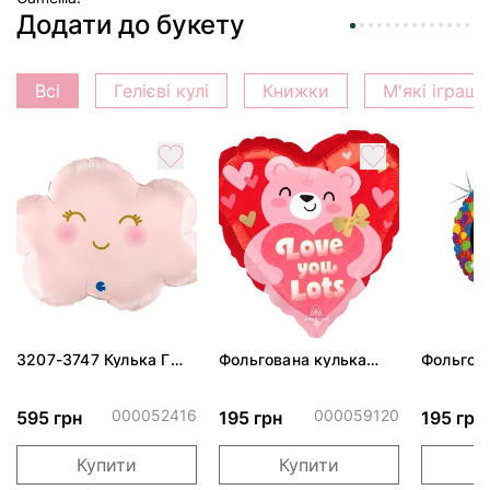
Додати до букету
Всі
Гелієві кулі
Книжки
М'які іграш
3207-3747 Кулька Г
Фольгована кулька
Фольгов
24" Хмаринка рожева
"Ведмедик з ніжними
"Сердити
ПАК
обіймами"
тортом 
000052416
000059120
595 грн
195 грн
195 грн
Купити
Купити