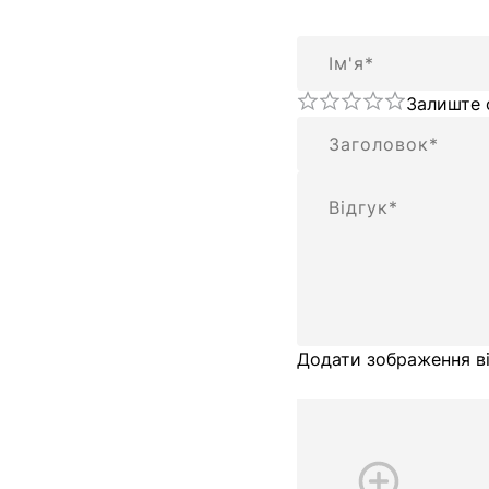
Ім'я
Залиште 
Підсумок
Відгук
Додати зображення ві