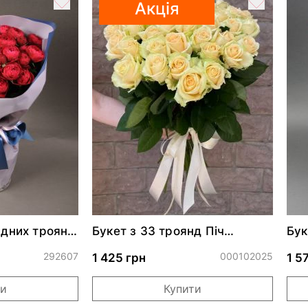
Акція
идних троянд
Букет з 33 троянд Піч
Бук
ер
Аваланч
292607
000102025
1 425 грн
1 5
ти
Купити