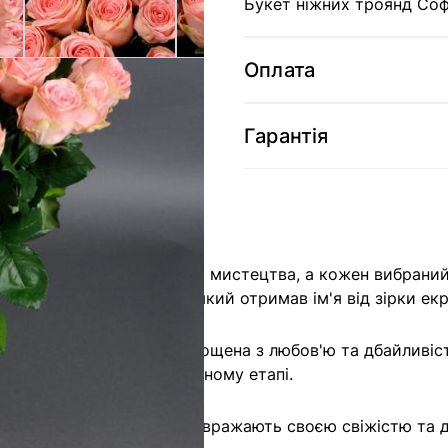
Букет ніжних троянд Соф
Оплата
Гарантія
де кожен букет — це витвір мистецтва, а кожен вибран
 букет із 51 троянди, який отримав ім'я від зірки екр
ості. Кожна троянда вирощена з любов'ю та дбайливістю
 контроль якості на кожному етапі.
ршого погляду. Наші букети вражають своєю свіжістю та