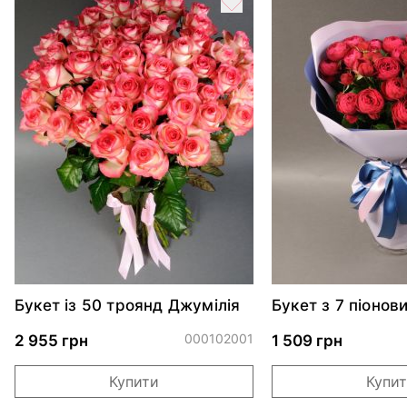
Букет із 50 троянд Джумілія
Букет з 7 піонов
Черрі Трендсетт
000102001
2 955 грн
1 509 грн
Купити
Купи