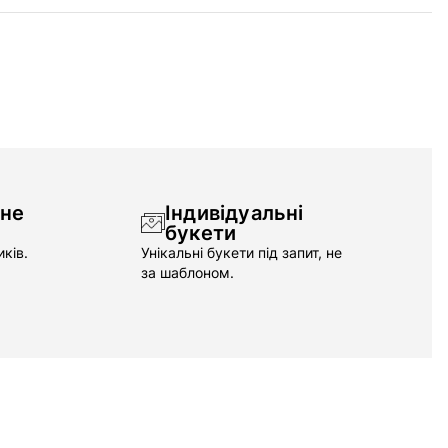
чне
Індивідуальні
букети
ків.
Унікальні букети під запит, не
за шаблоном.