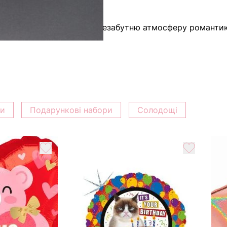
переваг наших клієнтів.
маєте не лише красу, а й незабутню атмосферу романти
ки
Подарункові набори
Солодощі