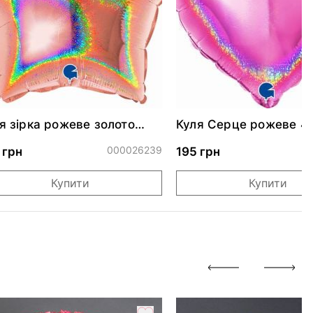
я зірка рожеве золото
Куля Серце рожеве 4
скуча 46 см
000026239
0
 грн
195 грн
Купити
Купити