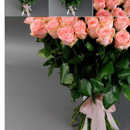
Опис товару
Ласкаво запрошуємо вас в магазин квітів Camellia, 
вишуканістю. Ми пропонуємо вам замовити найніжніший
Цей букет - справжня вираження ніжності та елегантн
нашому магазині вирощуються власноруч, здійснюючи
Переваги покупки в магазині Camellia відчутні з пе