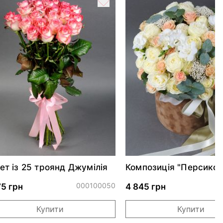
ет із 25 троянд Джумілія
Композиція "Персико
шарм"*
000100050
0
75 грн
4 845 грн
Купити
Купити