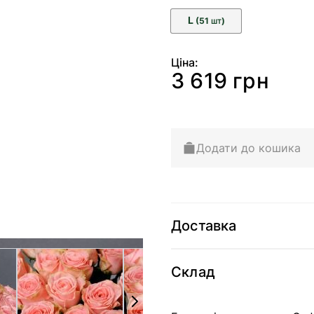
L
(51
)
ШТ
Ціна:
3 619 грн
Додати до кошика
Доставка
arger image
View larger image
View larger image
Склад