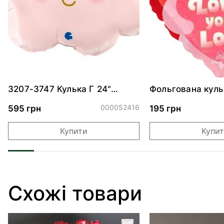
3207-3747 Кулька Г 24"
Фольгована куль
Хмаринка рожева ПАК
"Ведмедик з ніж
обіймами"
000052416
595 грн
195 грн
Купити
Купи
Схожі товари