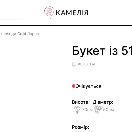
1 троянди Софі Лорен
Букет із 
000101174
Очікується
Висота:
Діаметр:
70
см
50
см
Розмір: