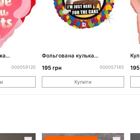
ка
Фольгована кулька
Кул
ними
"Сердитий кіт із тортом на
бли
ДР"
000059120
000057185
195 грн
195
ти
Купити