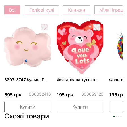
Всі
Гелієві кулі
Книжки
М'які іграш
3207-3747 Кулька Г
Фольгована кулька
Фольгов
24" Хмаринка рожева
"Ведмедик з ніжними
"Сердити
ПАК
обіймами"
тортом 
000052416
000059120
595 грн
195 грн
195 грн
Купити
Купити
Схожі товари