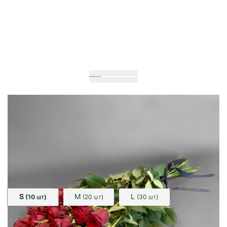
Очікується
80
см
20
см
Розмір:
S
M
L
(10
)
(20
)
(30
)
ШТ
ШТ
ШТ