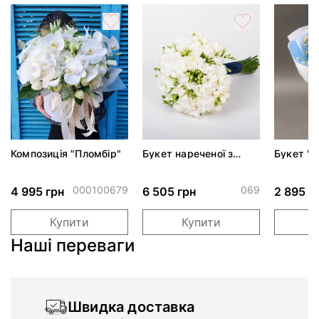
Композиція "Пломбір"
Букет нареченої з
Букет "
фрезій
небо"
000100679
069
4 995 грн
6 505 грн
2 895 г
Купити
Купити
Наші переваги
Швидка доставка